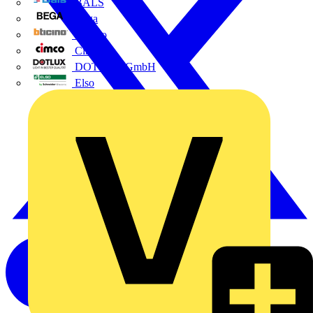
BALS
Bega
Bticino
Cimco
DOTLUX GmbH
Elso