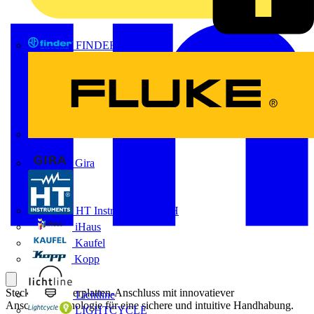
FINDER
FLUKE
Gira
HT Instruments GmbH
iHaus
Kaufel
Kopp
Steckbarer Leiterplatten-Anschluss mit innovatiever
Lichtline
Anschlusstechnologie für eine sichere und intuitive Handhabung.
LIGHTCYCLE