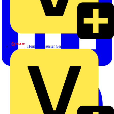
Heinrich Häusler GmbH