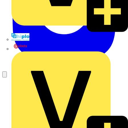
Hillmann & Ploog GmbH & Co. KG
Oskar Böttcher GmbH & Co. KG