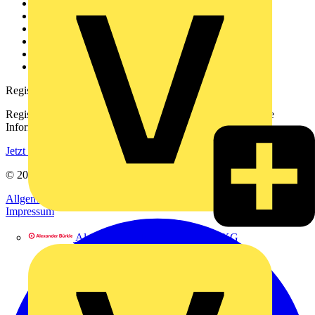
Weitere Links
Über uns
Kontakt
Downloadbereich (PDFs)
Häufig gestellte Fragen
voltimum.com
Registrierung
Registrieren Sie sich kostenlos und erhalten Sie stets aktuelle
Informationen aus der Elektroindustrie.
Jetzt registrieren
© 2002-
2026
Voltimum
Allgemeine Geschäftsbedingungen
Datenschutzerklärung
Impressum
Alexander Bürkle GmbH & Co. KG