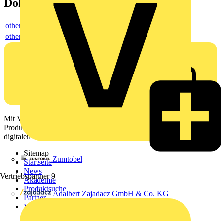
Dokumente
others
others
Mit Voltimum erhalten Elektrofachkräfte Zugang zu Branchennews,
Produktinformationen, Schulungen und Tools – alles auf einer
digitalen Plattform und Community.
Sitemap
Zumtobel
Startseite
News
Vertriebspartner
9
Akademie
Produktsuche
Adalbert Zajadacz GmbH & Co. KG
Partner
Voltimum+