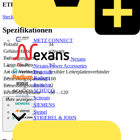
ETIM Group
Steckverbinder
Spezifikationen
METZ CONNECT
Polzahl
34
Gehäusefarbe
schwarz
Befestigungsart
löten
Nexans
Länge des Pins
3.2
Nexans Power Accessories
Art der Verbindung
flexibler Leiterplattenverbinder
Prysmian
Radium
Bemessungsspannung
160
Regiolux
Bemessungsstrom In
12
SCHÜCO
Betriebstemperatur
-50 - -120
Scireum
Mehr anzeigen
SIEMENS
Steinel
STRIEBEL & JOHN