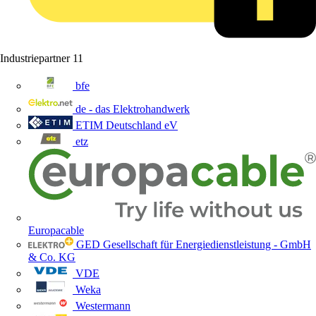
Industriepartner
11
bfe
de - das Elektrohandwerk
ETIM Deutschland eV
etz
Europacable
GED Gesellschaft für Energiedienstleistung - GmbH
& Co. KG
VDE
Weka
Westermann