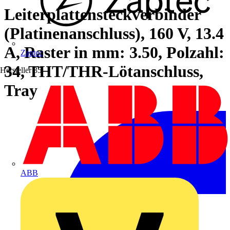
Leiterplattensteckverbinder
(Platinenanschluss), 160 V, 13.4
A, Raster in mm: 3.50, Polzahl:
Zaptec
34, THT/THR-Lötanschluss,
Hersteller
35
Tray
ABB