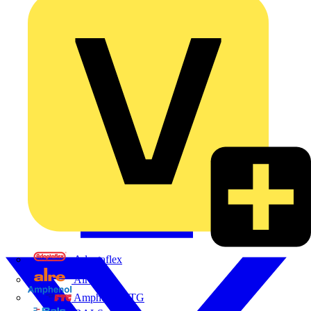
Adaptaflex
Alre
Amphenol FTG