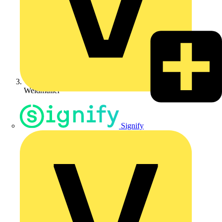
Weidmüller
Signify