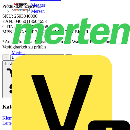
Megger
Produktkennzeichen
Mersen
SKU: 2593040000
EAN: 04050118604658
GTIN: 04050118604658
MPN: S2C-SMT 3.50/34/90LF 3.2SN BK TR
*Auf Anfrage verfügbar - bitte in den Warenkorb legen, um
Verfügbarkeit zu prüfen
Merten
−
+
In den Warenkorb
Kategorien
Klemmen, Steckverbinder & Verbindungselemente
Leiterplattensteckverbinder