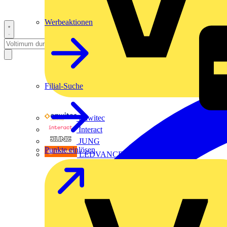
Werbeaktionen
Filial-Suche
Enwitec
Interact
JUNG
Punkte einlösen
LEDVANCE