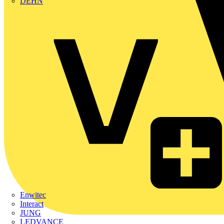
DEHN
Enwitec
Interact
JUNG
LEDVANCE