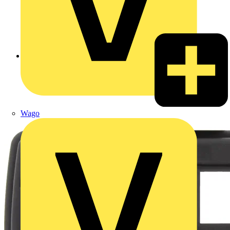
Zurück zu Produkte
Wago