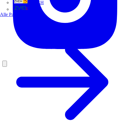
ZVEH
ZVEI
Alle Partner