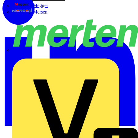
Megger
Mersen
Merten