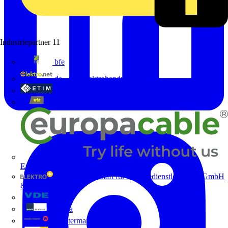
Industriepartner
11
bfe
de - das Elektrohandwerk
ETIM Deutschland eV
etz
Europacable
GED Gesellschaft für Energiedienstleistung - GmbH
& Co. KG
VDE
Weka
Westermann