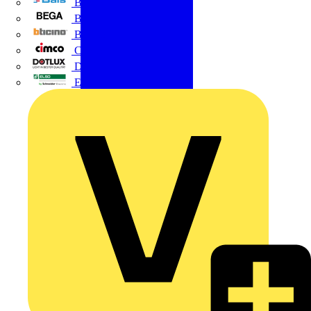
BALS
Bega
Bticino
Cimco
DOTLUX GmbH
Elso