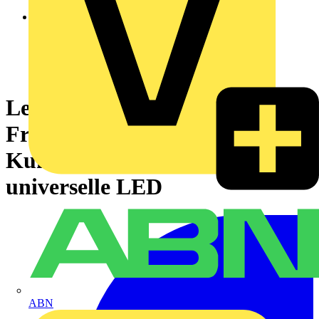
Leuchtdrucktaster,
Frontelement, Harmony XB5,
Kunststoff, 22mm, weiß, für
universelle LED
ABN