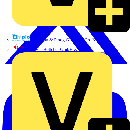
Hillmann & Ploog GmbH & Co. KG
Oskar Böttcher GmbH & Co. KG