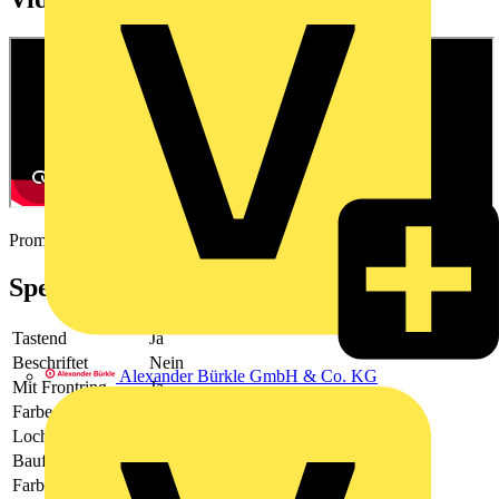
Promotional video
Spezifikationen
Tastend
Ja
Beschriftet
Nein
Alexander Bürkle GmbH & Co. KG
Mit Frontring
Ja
Farbe Frontring
schwarz
Lochdurchmesser
22.5
Bauform der Linse
rund
Farbe des Knopfes
weiß