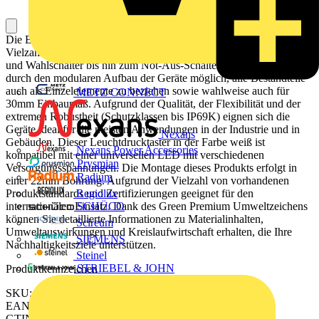
Die Baureihe Harmony XB5/ZB5 aus Kunststoff bietet eine
Vielzahl an 22mm Komplettgeräten wie Drucktaster, Leuchtmelder
und Wahlschalter bis hin zum Not-Aus-Schalter. Zusätzlich ist es
durch den modularen Aufbau der Geräte möglich, alle Bestandteile
auch als Einzelelemente zu beziehen sowie wahlweise auch für
METZ CONNECT
30mm Einbaumaß. Aufgrund der Qualität, der Flexibilität und der
extremen Robustheit (Schutzklassen bis IP69K) eignen sich die
Geräte ideal für die meisten Anwendungen in der Industrie und in
Nexans
Gebäuden. Dieser Leuchtdrucktaster in der Farbe weiß ist
Nexans Power Accessories
kompatibel mit einer universellen LED mit verschiedenen
Prysmian
Versorgungsspannungen. Die Montage dieses Produkts erfolgt in
Radium
einer 22mm Bohrung. Aufgrund der Vielzahl von vorhandenen
Produktstandards und Zertifizierungen geeignet für den
Regiolux
internationalen Einsatz. Dank des Green Premium Umweltzeichens
SCHÜCO
können Sie detaillierte Informationen zu Materialinhalten,
Scireum
Umweltauswirkungen und Kreislaufwirtschaft erhalten, die Ihre
SIEMENS
Nachhaltigkeitsziele unterstützen.
Steinel
STRIEBEL & JOHN
Produktkennzeichen
SKU: ZB5AW313
EAN: 3389110909920
GTIN: 3389110909920