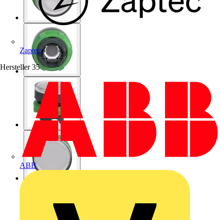
Zaptec
Hersteller
35
ABB