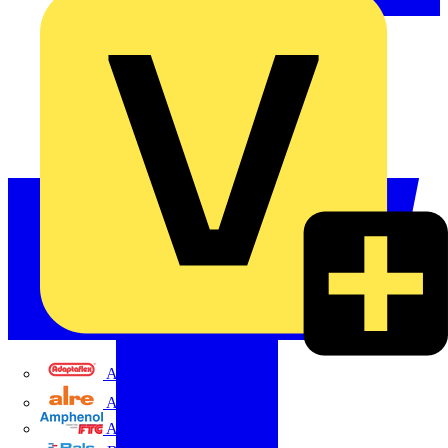
Adaptaflex
Alre
Amphenol FTG