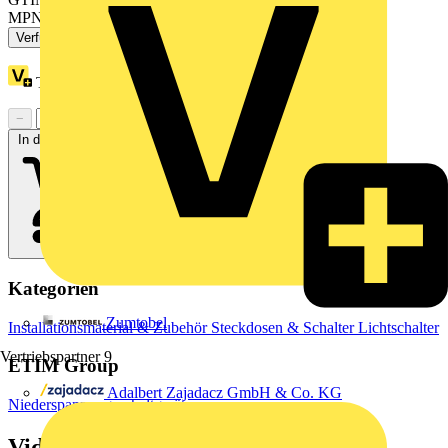
MPN: ZB5AW313
Verfügbar: 4 Händler
Treuepunkte:
2
−
+
In den Warenkorb
Kategorien
Zumtobel
Installationsmaterial & Zubehör
Steckdosen & Schalter
Lichtschalter
Vertriebspartner
9
ETIM Group
Adalbert Zajadacz GmbH & Co. KG
Niederspannungsschaltgeräte
Videos