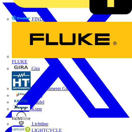
FINDER
FLUKE
Gira
HT Instruments GmbH
iHaus
Kaufel
Kopp
Lichtline
LIGHTCYCLE