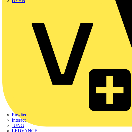
DEHN
Enwitec
Interact
JUNG
LEDVANCE