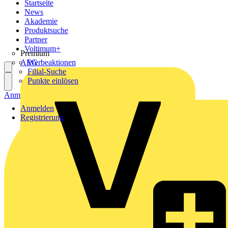
Startseite
News
Akademie
Produktsuche
Partner
Voltimum+
Premium
AEG
Werbeaktionen
Filial-Suche
Punkte einlösen
Anmelden
Registrierung
Anmelden
Registrierung