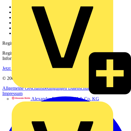
Weitere Links
Über uns
Kontakt
Downloadbereich (PDFs)
Häufig gestellte Fragen
voltimum.com
Registrierung
Registrieren Sie sich kostenlos und erhalten Sie stets aktuelle
Informationen aus der Elektroindustrie.
Jetzt registrieren
© 2002-
2026
Voltimum
Allgemeine Geschäftsbedingungen
Datenschutzerklärung
Impressum
Alexander Bürkle GmbH & Co. KG