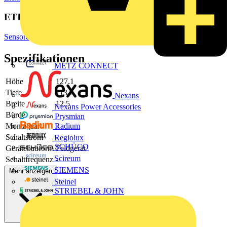
ETIM Group
Sensoren
Spezifikationen
METZ CONNECT
Höhe
127.1
Tiefe
113.7
Nexans
Breite
12.5
Nexans Power Accessories
Bürde
Prysmian
Montageart
-
Radium
Schaltstrom
-
Regiolux
SCHÜCO
Gerätebauform
Feldgerät
Scireum
Schaltfrequenz
-
SIEMENS
Mehr anzeigen
Steinel
STRIEBEL & JOHN