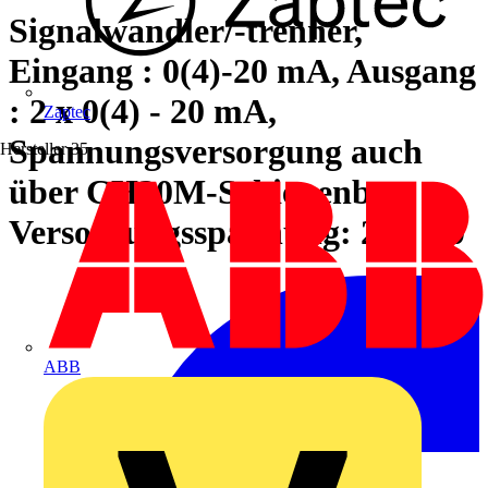
Signalwandler/-trenner,
Eingang : 0(4)-20 mA, Ausgang
: 2 x 0(4) - 20 mA,
Zaptec
Spannungsversorgung auch
Hersteller
35
über CH20M-Schienenbus,
Versorgungsspannung: 20…30
ABB