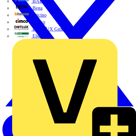
BALS
Bega
Bticino
Cimco
DOTLUX GmbH
Elso