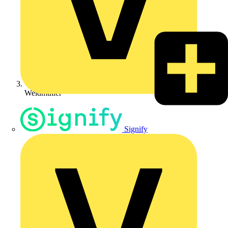
Weidmüller
Signify