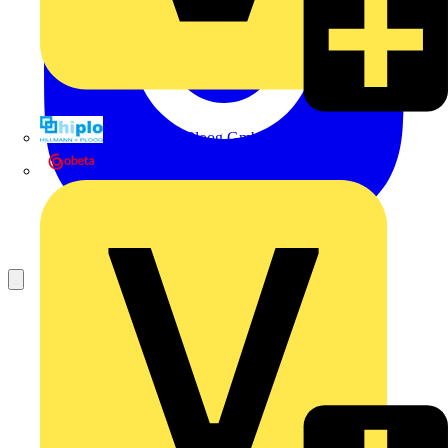
Hillmann & Ploog GmbH & Co. KG
Oskar Böttcher GmbH & Co. KG