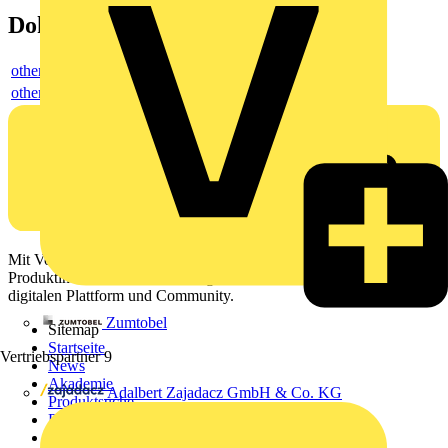
Dokumente
others
others
Mit Voltimum erhalten Elektrofachkräfte Zugang zu Branchennews,
Produktinformationen, Schulungen und Tools – alles auf einer
digitalen Plattform und Community.
Zumtobel
Sitemap
Startseite
Vertriebspartner
9
News
Akademie
Adalbert Zajadacz GmbH & Co. KG
Produktsuche
Partner
Voltimum+