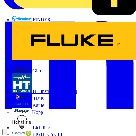
FINDER
FLUKE
Gira
HT Instruments GmbH
iHaus
Kaufel
Kopp
Lichtline
LIGHTCYCLE