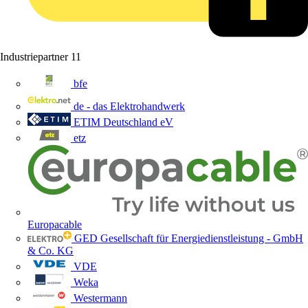
Industriepartner
11
bfe
de - das Elektrohandwerk
ETIM Deutschland eV
etz
Europacable
GED Gesellschaft für Energiedienstleistung - GmbH
& Co. KG
VDE
Weka
Westermann