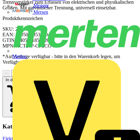
Trennverstärker zum Erfassen von elektrischen und physikalischen
Megger
Größen. Mit galvanischer Trennung, universell einsetzbar.
Mersen
Produktkennzeichen
SKU: 2514630000
EAN: 04050118535204
GTIN: 04050118535204
MPN: ACT20P-CI-2CO-P-P
*Auf Anfrage verfügbar - bitte in den Warenkorb legen, um
Merten
Verfügbarkeit zu prüfen
−
+
In den Warenkorb
Kategorien
Elektronische Bauteile
Halbleiter