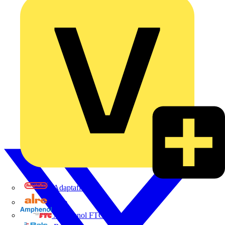
Adaptaflex
Alre
Amphenol FTG