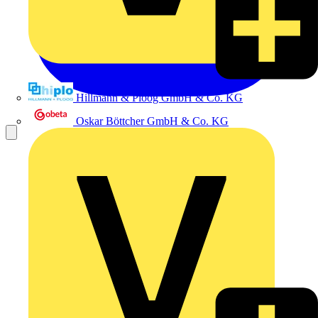
Hillmann & Ploog GmbH & Co. KG
Oskar Böttcher GmbH & Co. KG