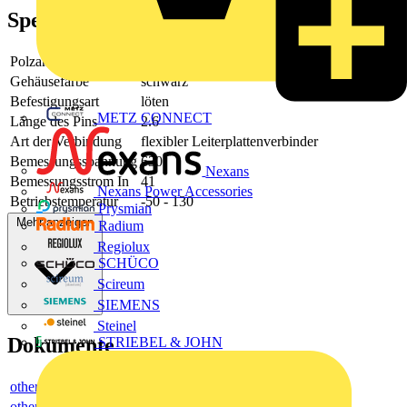
Spezifikationen
Polzahl
3
Gehäusefarbe
schwarz
Befestigungsart
löten
METZ CONNECT
Länge des Pins
2.6
Art der Verbindung
flexibler Leiterplattenverbinder
Bemessungsspannung
630
Nexans
Bemessungsstrom In
41
Nexans Power Accessories
Betriebstemperatur
-50 - 130
Prysmian
Mehr anzeigen
Radium
Regiolux
SCHÜCO
Scireum
SIEMENS
Steinel
Dokumente
STRIEBEL & JOHN
others
others