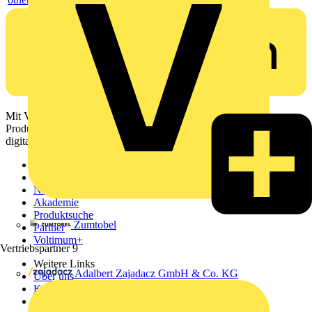
Mit Voltimum erhalten Elektrofachkräfte Zugang zu Branchennews,
Produktinformationen, Schulungen und Tools – alles auf einer
digitalen Plattform und Community.
Sitemap
Startseite
News
Akademie
Produktsuche
Zumtobel
Partner
Voltimum+
Vertriebspartner
9
Weitere Links
Adalbert Zajadacz GmbH & Co. KG
Über uns
Kontakt
Downloadbereich (PDFs)