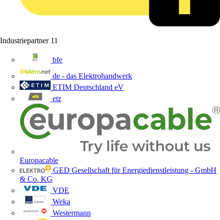
Industriepartner
11
bfe
de - das Elektrohandwerk
ETIM Deutschland eV
etz
Europacable
GED Gesellschaft für Energiedienstleistung - GmbH
& Co. KG
VDE
Weka
Westermann