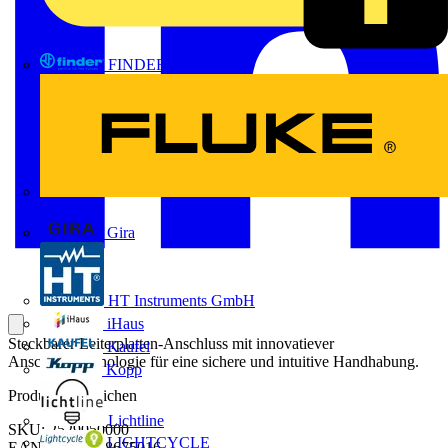
FINDER
FLUKE
Gira
HT Instruments GmbH
iHaus
Steckbarer Leiterplatten-Anschluss mit innovatiever
Kaufel
Anschlusstechnologie für eine sichere und intuitive Handhabung.
Kopp
Produktkennzeichen
Lichtline
SKU: 2529050000
LIGHTCYCLE
EAN: 04050118675016