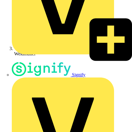
Weidmüller
Signify