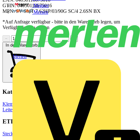
Megger
GTIN: 04050118675016
MPN: SV-SMT 7.62HP/03/90G SC/4 2.6SN BX
Mersen
*Auf Anfrage verfügbar - bitte in den Warenkorb legen, um
Verfügbarkeit zu prüfen
−
+
In den Warenkorb
Merten
Kategorien
Klemmen, Steckverbinder & Verbindungselemente
Leiterplattensteckverbinder
ETIM Group
Steckverbinder