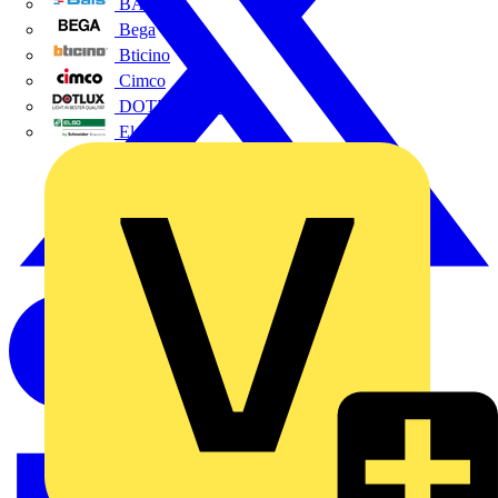
BALS
Bega
Bticino
Cimco
DOTLUX GmbH
Elso