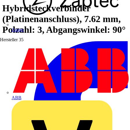
Hybridsteckverbinder
(Platinenanschluss), 7.62 mm,
Polzahl: 3, Abgangswinkel: 90°
Zaptec
Hersteller
35
ABB