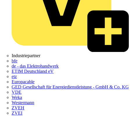
Industriepartner
bfe
de - das Elektrohandwerk
ETIM Deutschland eV
etz
Europacable
GED Gesellschaft für Energiedienstleistung - GmbH & Co. KG
VDE
Weka
Westermann
ZVEH
ZVEI