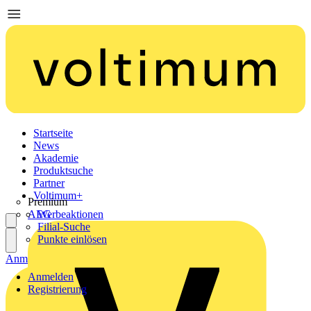
Startseite
News
Akademie
Produktsuche
Partner
Voltimum+
Premium
AEG
Werbeaktionen
Filial-Suche
Punkte einlösen
Anmelden
Registrierung
Anmelden
Registrierung