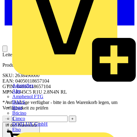
Leiterplattensteckverbinder für modulare RJ45-Datenleitungen
Produktkennzeichen
SKU: 2638490000
EAN: 04050118657104
Adaptaflex
GTIN: 04050118657104
Alre
MPN: RJ45C5 R1U 2.8N4N RL
Amphenol FTG
BALS
*Auf Anfrage verfügbar - bitte in den Warenkorb legen, um
Bega
Verfügbarkeit zu prüfen
Bticino
Cimco
−
+
DOTLUX GmbH
In den Warenkorb
Elso