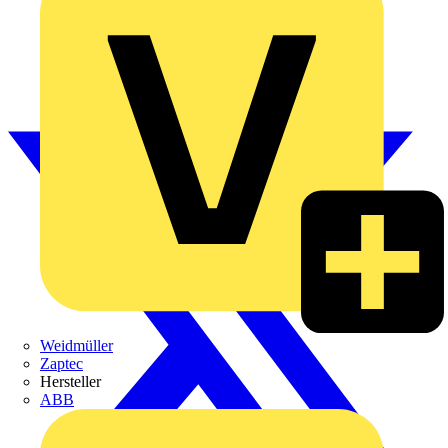
Weidmüller
Zaptec
Hersteller
ABB