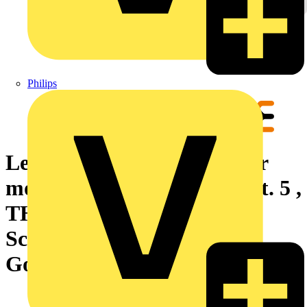
Philips
Leiterplattensteckverbinder
modulare RJ45-Buchse, Cat. 5 ,
THT/THR-Lötanschluss,
Schirmung: Ja, LED: Nein,
Gold über Nickel, Tape