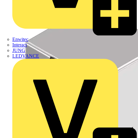
Enwitec
Interact
JUNG
LEDVANCE