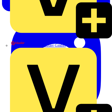
Heinrich Häusler GmbH