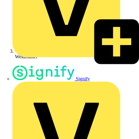
Weidmüller
Signify