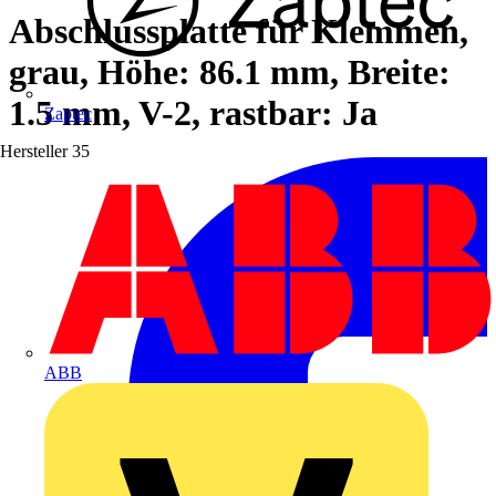
Abschlussplatte für Klemmen,
grau, Höhe: 86.1 mm, Breite:
1.5 mm, V-2, rastbar: Ja
Zaptec
Hersteller
35
ABB