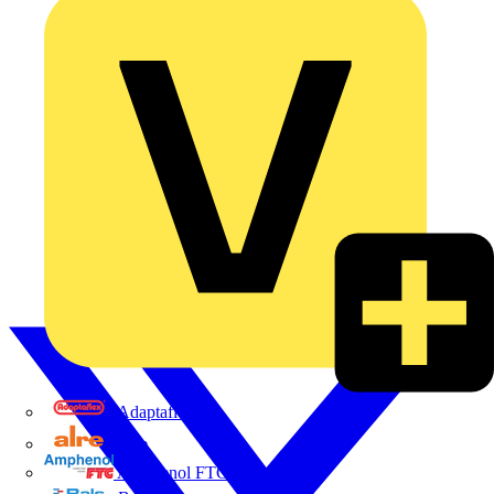
Adaptaflex
Alre
Amphenol FTG