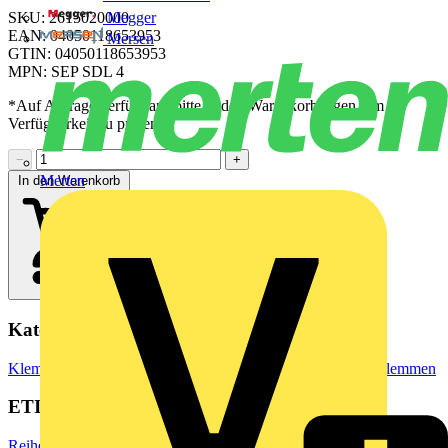
Megger
SKU: 2615020000
EAN: 04050118653953
Mersen
GTIN: 04050118653953
MPN: SEP SDL 4
*Auf Anfrage verfügbar - bitte in den Warenkorb legen, um
Verfügbarkeit zu prüfen
−
+
Merten
In den Warenkorb
Kategorien
Klemmen, Steckverbinder & Verbindungselemente
Reihenklemmen
ETIM Group
Reihenklemmen