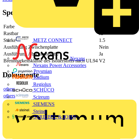
Spezifikationen
Farbe
grau
Rastbar
Ja
METZ CONNECT
Stärke
1.5
Ausführung Zwischenplatte
Nein
Ausführung Abschlussplatte
Ja
Nexans
Brennbarkeitsklasse des Isolierstoffs nach UL94
V2
Nexans Power Accessories
Prysmian
Dokumente
Radium
Regiolux
others
SCHÜCO
others
Scireum
SIEMENS
Steinel
STRIEBEL & JOHN