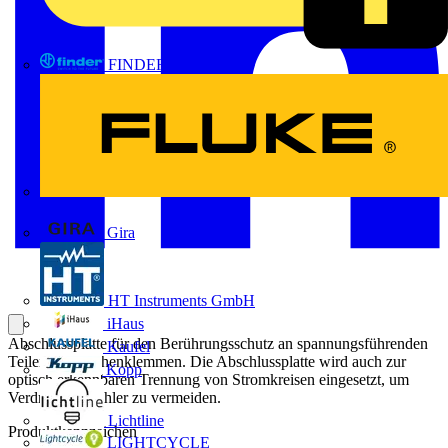
FINDER
FLUKE
Gira
HT Instruments GmbH
iHaus
Abschlussplatte für den Berührungsschutz an spannungsführenden
Kaufel
Teilen von Reihenklemmen. Die Abschlussplatte wird auch zur
Kopp
optisch erkennbaren Trennung von Stromkreisen eingesetzt, um
Verdrahtungsfehler zu vermeiden.
Lichtline
Produktkennzeichen
LIGHTCYCLE