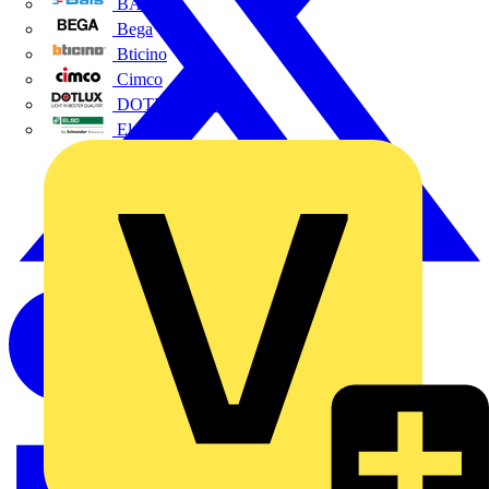
BALS
Bega
Bticino
Cimco
DOTLUX GmbH
Elso