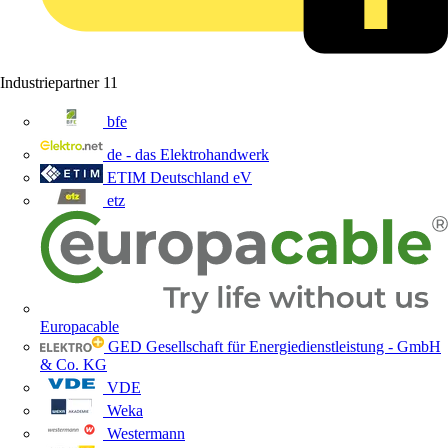
Industriepartner
11
bfe
de - das Elektrohandwerk
ETIM Deutschland eV
etz
Europacable
GED Gesellschaft für Energiedienstleistung - GmbH
& Co. KG
VDE
Weka
Westermann