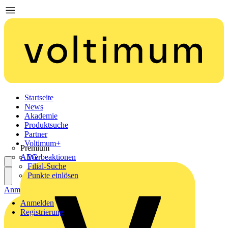
Startseite
News
Akademie
Produktsuche
Partner
Voltimum+
Premium
AEG
Werbeaktionen
Filial-Suche
Punkte einlösen
Anmelden
Registrierung
Anmelden
Registrierung