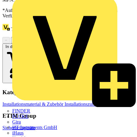
*Auf Anfrage verfügbar - bitte in den Warenkorb legen, um
Verfügbarkeit zu prüfen
Treuepunkte:
1
−
+
In den Warenkorb
Kategorien
Installationsmaterial & Zubehör
Installationszubehör
FINDER
ETIM Group
FLUKE
Gira
HT Instruments GmbH
Sicherheitsgeräte
iHaus