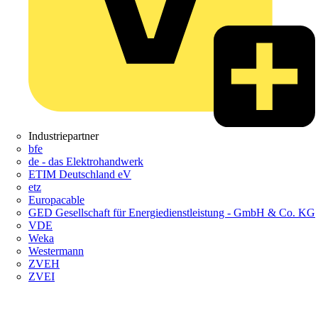
Industriepartner
bfe
de - das Elektrohandwerk
ETIM Deutschland eV
etz
Europacable
GED Gesellschaft für Energiedienstleistung - GmbH & Co. KG
VDE
Weka
Westermann
ZVEH
ZVEI