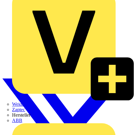
Weidmüller
Zaptec
Hersteller
ABB