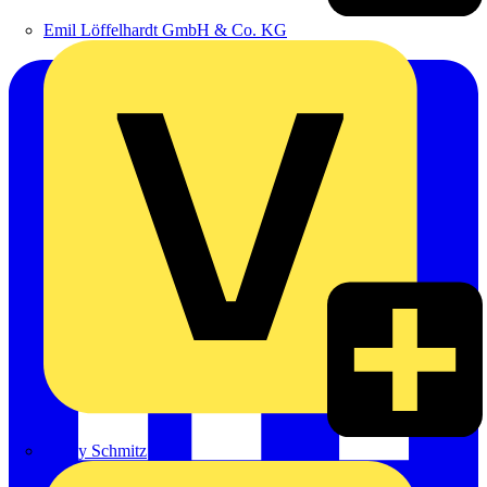
Emil Löffelhardt GmbH & Co. KG
Hardy Schmitz