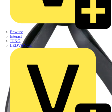
Enwitec
Interact
JUNG
LEDVANCE