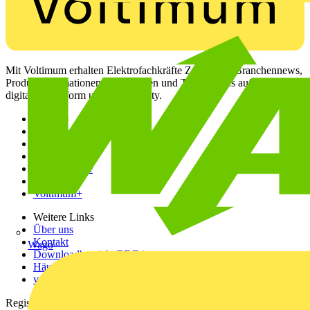
Mit Voltimum erhalten Elektrofachkräfte Zugang zu Branchennews,
Produktinformationen, Schulungen und Tools – alles auf einer
digitalen Plattform und Community.
Sitemap
Startseite
News
Akademie
Produktsuche
Partner
Voltimum+
Weitere Links
Über uns
Kontakt
Wago
Downloadbereich (PDFs)
Häufig gestellte Fragen
voltimum.com
Registrierung