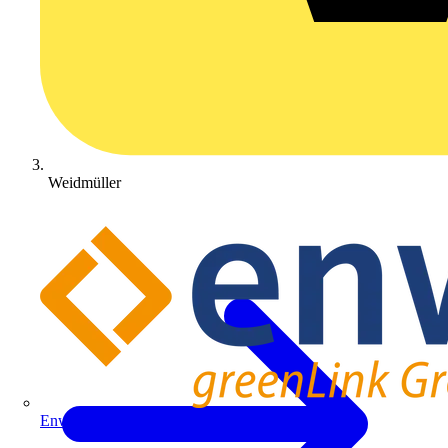
Weidmüller
Enwitec