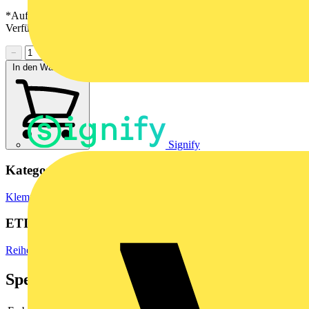
*Auf Anfrage verfügbar - bitte in den Warenkorb legen, um
Verfügbarkeit zu prüfen
−
+
In den Warenkorb
Signify
Kategorien
Klemmen, Steckverbinder & Verbindungselemente
Reihenklemmen
ETIM Group
Reihenklemmen
Spezifikationen