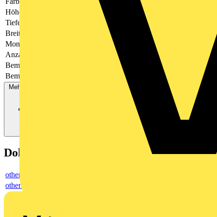
Farbe
beige
Höhe
135
Tiefe
71.5
Breite
48
Montageart
Direktmontage
Anzahl der Etagen
1
Bemessungsspannung
1000
Bemessungsstrom In
125
Mehr anzeigen
Dokumente
others
others