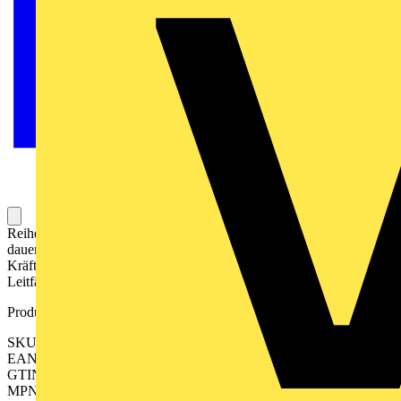
Reihenklemme zum Anschließen oder Verbinden von Leitern mit
dauerhaft sicherem Kontakt. Gehärteter Stahl hält den mechanischen
Kräften stand, Zinn-beschichtetes Kupfer sorgt für beste
Leitfähigkeit.
Produktkennzeichen
SKU: 2552170000
EAN: 04050118628197
GTIN: 04050118628197
MPN: A2C 35 3FT DM