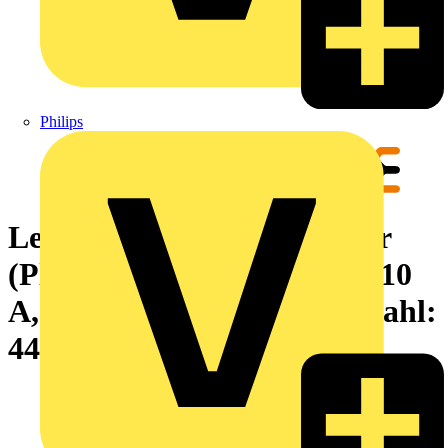
Philips
Leiterplattensteckverbinder
(Platinenanschluss), 125 V, 10
A, Raster in mm: 3.50, Polzahl:
44, THT-Lötanschluss, Box