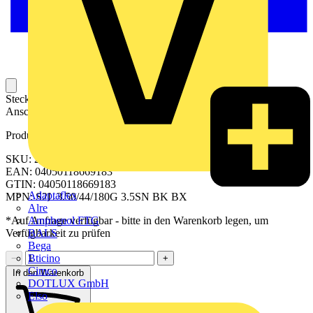
Steckbarer Leiterplatten-Anschluss mit innovatiever
Anschlusstechnologie für eine sichere und intuitive Handhabung.
Produktkennzeichen
SKU: 2559300000
EAN: 04050118669183
GTIN: 04050118669183
Adaptaflex
MPN: S2L 3.50/44/180G 3.5SN BK BX
Alre
Amphenol FTG
*Auf Anfrage verfügbar - bitte in den Warenkorb legen, um
BALS
Verfügbarkeit zu prüfen
Bega
Bticino
−
+
Cimco
In den Warenkorb
DOTLUX GmbH
Elso