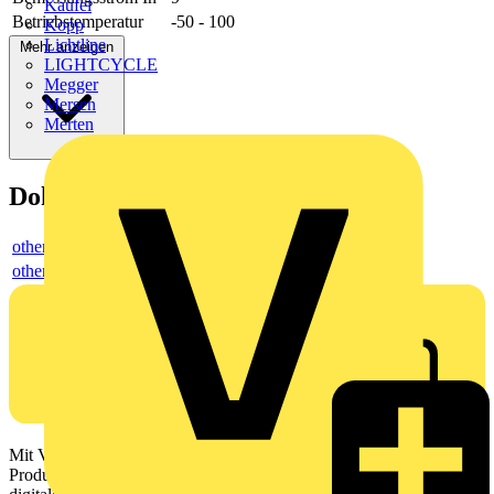
Kaufel
Betriebstemperatur
-50 - 100
Kopp
Lichtline
Mehr anzeigen
LIGHTCYCLE
Megger
Mersen
Merten
Dokumente
others
others
Mit Voltimum erhalten Elektrofachkräfte Zugang zu Branchennews,
Produktinformationen, Schulungen und Tools – alles auf einer