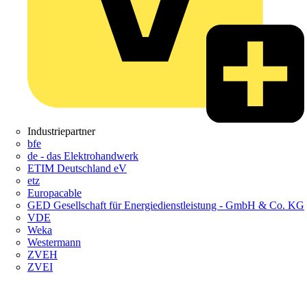
Industriepartner
bfe
de - das Elektrohandwerk
ETIM Deutschland eV
etz
Europacable
GED Gesellschaft für Energiedienstleistung - GmbH & Co. KG
VDE
Weka
Westermann
ZVEH
ZVEI