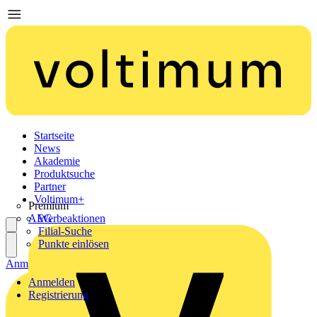
Startseite
News
Akademie
Produktsuche
Partner
Voltimum+
Premium
AEG
Werbeaktionen
Filial-Suche
Punkte einlösen
Anmelden
Registrierung
Anmelden
Registrierung