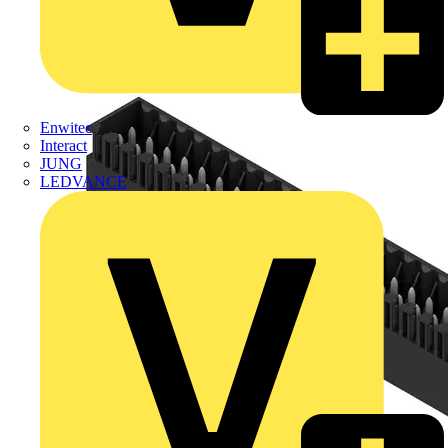
Enwitec
Interact
JUNG
LEDVANCE