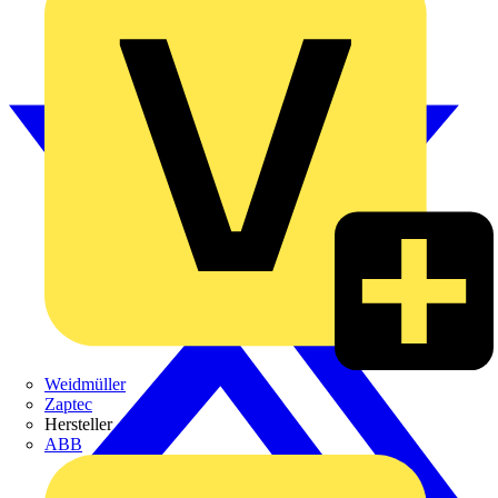
Weidmüller
Zaptec
Hersteller
ABB