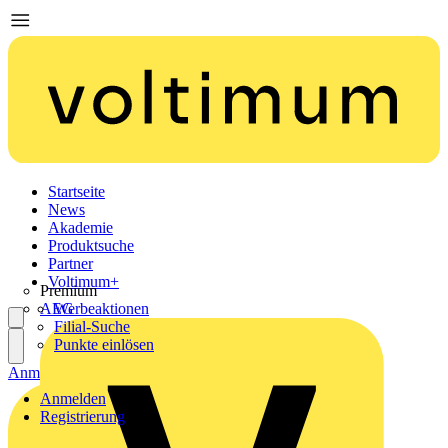
Startseite
News
Akademie
Produktsuche
Partner
Voltimum+
Premium
AEG
Werbeaktionen
Filial-Suche
Punkte einlösen
Anmelden
Registrierung
Anmelden
Registrierung