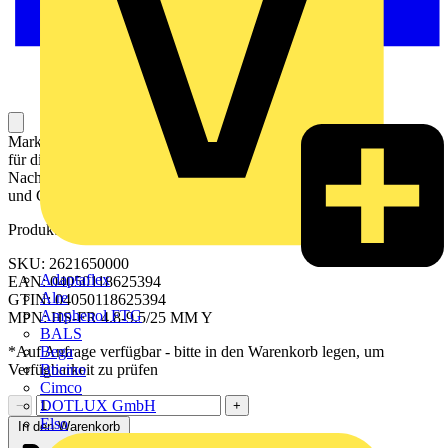
Markierer für Leiter und Kabel sind Kennzeichnungselemente, die
für die eindeutige Kennzeichnung, Organisation und
Nachverfolgbarkeit von elektrischen Leitern und Kabeln in Anlagen
und Geräten verwendet werden.
Produktkennzeichen
SKU: 2621650000
Adaptaflex
EAN: 04050118625394
Alre
GTIN: 04050118625394
Amphenol FTG
MPN: HS-FR 4.8-9.5/25 MM Y
BALS
Bega
*Auf Anfrage verfügbar - bitte in den Warenkorb legen, um
Bticino
Verfügbarkeit zu prüfen
Cimco
DOTLUX GmbH
−
+
Elso
In den Warenkorb