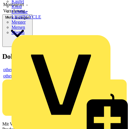
Kaufel
Montageart
-
Kopp
Verzahnung
-
Lichtline
LIGHTCYCLE
Mehr anzeigen
Megger
Mersen
Merten
Dokumente
others
others
Mit Voltimum erhalten Elektrofachkräfte Zugang zu Branchennews,