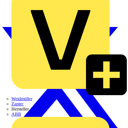
Weidmüller
Zaptec
Hersteller
ABB