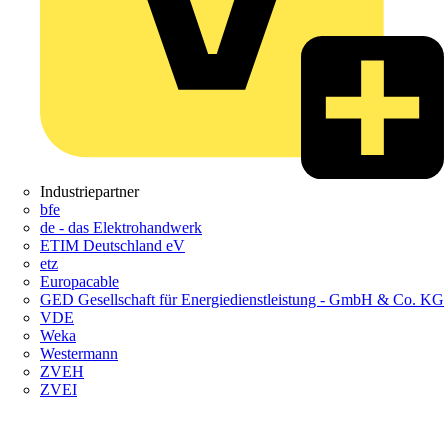
Industriepartner
bfe
de - das Elektrohandwerk
ETIM Deutschland eV
etz
Europacable
GED Gesellschaft für Energiedienstleistung - GmbH & Co. KG
VDE
Weka
Westermann
ZVEH
ZVEI