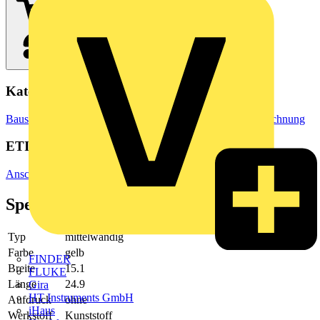
Kategorien
Baustoffe & Verbrauchsmaterialien
Markierung & Kennzeichnung
ETIM Group
Anschluss- und Verbindungstechnik/Isoliermaterial (Elektro)
Spezifikationen
Typ
mittelwandig
Farbe
gelb
FINDER
Breite
15.1
FLUKE
Länge
24.9
Gira
HT Instruments GmbH
Aufdruck
ohne
iHaus
Werkstoff
Kunststoff