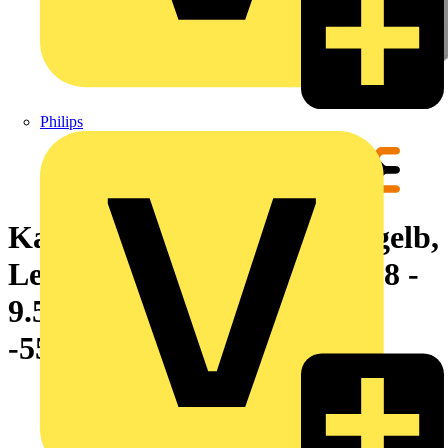
Philips
Kabelmarkierungssystem, gelb,
Leiteraußendurchmesser:4.8 -
9.5 mm, ohne, Polyolefin,
-55...125 °C