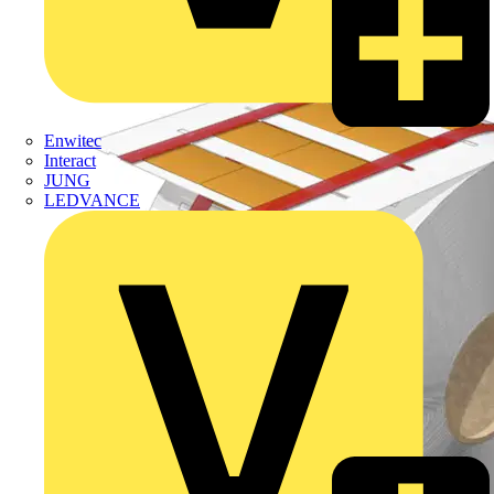
Enwitec
Interact
JUNG
LEDVANCE