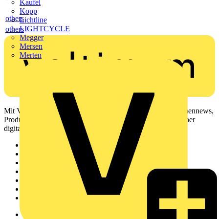
Kaufel
Kopp
others
Lichtline
LIGHTCYCLE
others
Megger
Mersen
Merten
Mit Voltimum erhalten Elektrofachkräfte Zugang zu Branchennews,
Produktinformationen, Schulungen und Tools – alles auf einer
digitalen Plattform und Community.
Sitemap
Startseite
News
Akademie
Produktsuche
Partner
Voltimum+
Weitere Links