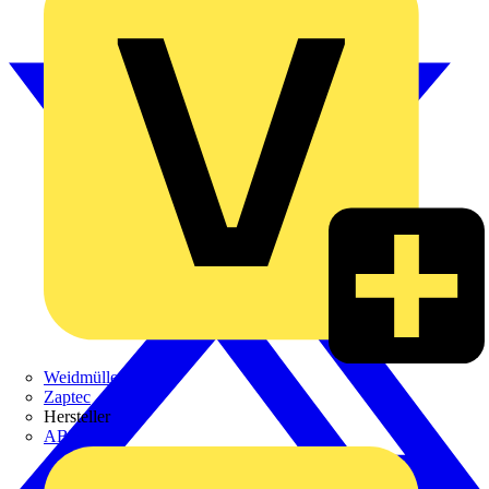
Weidmüller
Zaptec
Hersteller
ABB