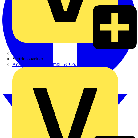
Zumtobel
Vertriebspartner
Adalbert Zajadacz GmbH & Co. KG