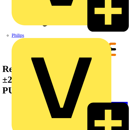
Philips
Relaissockel, IP20, 12 V DC
±20 %, 1 Wechsler , 10 A,
PUSH IN