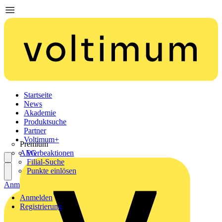
Startseite
News
Akademie
Produktsuche
Partner
Voltimum+
Premium
AEG
Werbeaktionen
Filial-Suche
Punkte einlösen
Anmelden
Registrierung
Anmelden
Registrierung