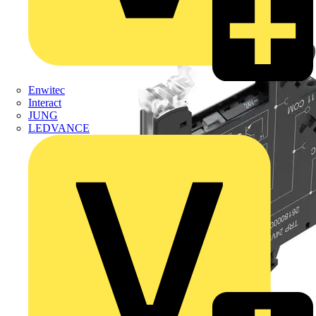
Enwitec
Interact
JUNG
LEDVANCE