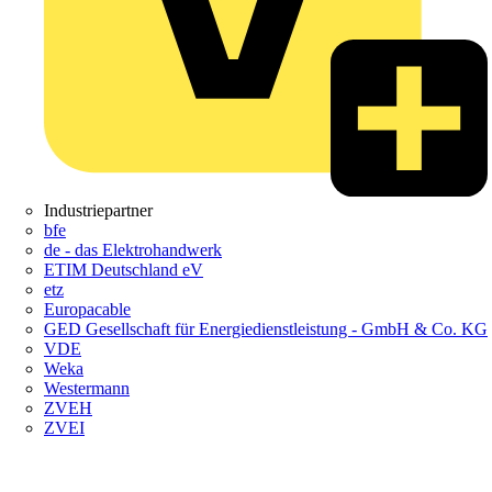
Industriepartner
bfe
de - das Elektrohandwerk
ETIM Deutschland eV
etz
Europacable
GED Gesellschaft für Energiedienstleistung - GmbH & Co. KG
VDE
Weka
Westermann
ZVEH
ZVEI