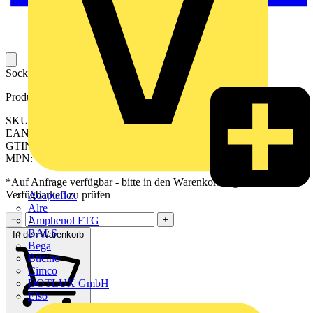
Sockel für die Aufnahme eines industriellen Steckrelais.
Produktkennzeichen
SKU: 2618930000
EAN: 04050118669909
GTIN: 04050118669909
MPN: TRP 12VDC 1CO EMPTY
*Auf Anfrage verfügbar - bitte in den Warenkorb legen, um
Verfügbarkeit zu prüfen
Adaptaflex
Alre
Amphenol FTG
−
+
BALS
In den Warenkorb
Bega
Bticino
Cimco
DOTLUX GmbH
Elso