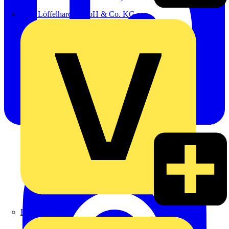
Emil Löffelhardt GmbH & Co. KG
Hardy Schmitz