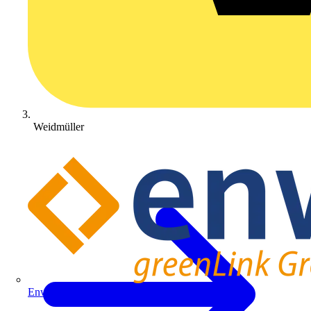
Weidmüller
Enwitec