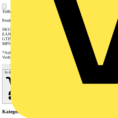
Teilbare Kabeleinführung für Leitungen mit Stecker.
Produktkennzeichen
SKU: 2584220000
EAN: 04050118616590
GTIN: 04050118616590
MPN: CABTITE FRL 16/8 BK
*Auf Anfrage verfügbar - bitte in den Warenkorb legen, um
Verfügbarkeit zu prüfen
−
+
In den Warenkorb
Kategorien