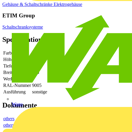
Gehäuse & Schaltschränke
Elektrogehäuse
ETIM Group
Schaltschranksysteme
Spezifikationen
Farbe
schwarz
Höhe
68.8
Tiefe
11.3
Breite
125
Werkstoff
-
RAL-Nummer
9005
Ausführung
sonstige
Dokumente
Wago
others
others