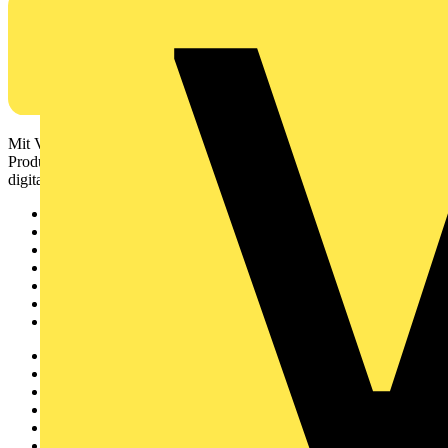
Mit Voltimum erhalten Elektrofachkräfte Zugang zu Branchennews,
Produktinformationen, Schulungen und Tools – alles auf einer
digitalen Plattform und Community.
Sitemap
Startseite
News
Akademie
Produktsuche
Partner
Voltimum+
Weitere Links
Über uns
Kontakt
Downloadbereich (PDFs)
Häufig gestellte Fragen
voltimum.com