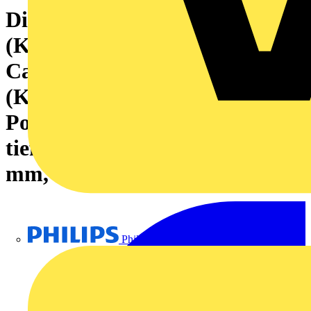
Dichtrahmen
(Kabeleinführungssystem),
Cabtite
(Kabeleinführungssystem),
Polyamid, glasfaserverstärkt,
tiefschwarz, 125 x 68.8 x 11.3
mm, -40 °C…120 °C
Philips