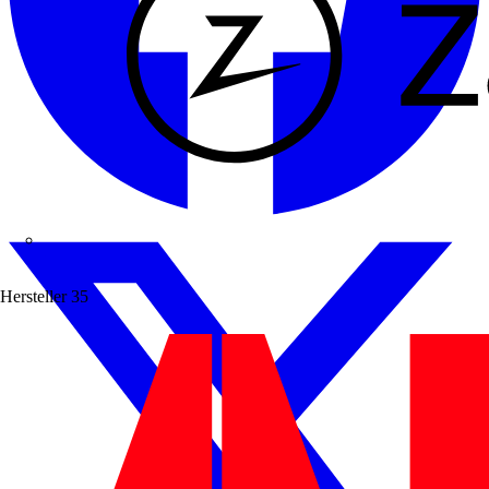
Zaptec
Hersteller
35