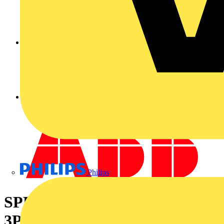
Philips
SPD Typ 2 für 400/690 V TT-
3Ph. + TN-S 3P+N, Imax 20kA,