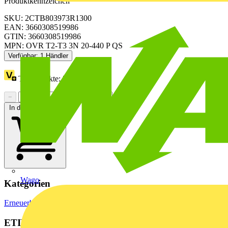
Produktkennzeichen
SKU: 2CTB803973R1300
EAN: 3660308519986
GTIN: 3660308519986
MPN: OVR T2-T3 3N 20-440 P QS
Verfügbar: 1 Händler
Treuepunkte:
7
−
+
In den Warenkorb
Wago
Kategorien
Erneuerbare Energien & E-Mobilität
Photovoltaik-Komponenten
ETIM Group