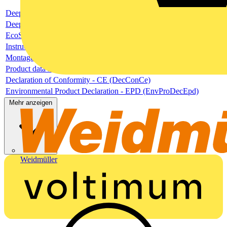
Deeplink product page
Deeplink REACH
EcoSolutions Profil
Instructions and Manuals (InsMan)
Montage- und Betriebsanleitung
Product data sheet
Declaration of Conformity - CE (DecConCe)
Environmental Product Declaration - EPD (EnvProDecEpd)
Mehr anzeigen
Weidmüller