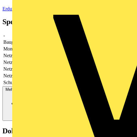
Erdung, Blitz- und Überspannungsschutz
Spezifikationen
-
-
Baugröße
4 TE
Montageart
sonstige
Netzform DC
Nein
Netzform IT
Nein
Netzform TN
Ja
Netzform TT
Ja
Schutzpegel
1.5
Mehr anzeigen
Dokumente