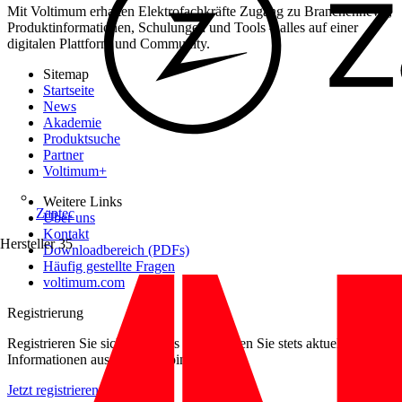
Mit Voltimum erhalten Elektrofachkräfte Zugang zu Branchennews,
Produktinformationen, Schulungen und Tools – alles auf einer
digitalen Plattform und Community.
Sitemap
Startseite
News
Akademie
Produktsuche
Partner
Voltimum+
Weitere Links
Zaptec
Über uns
Kontakt
Hersteller
35
Downloadbereich (PDFs)
Häufig gestellte Fragen
voltimum.com
Registrierung
Registrieren Sie sich kostenlos und erhalten Sie stets aktuelle
Informationen aus der Elektroindustrie.
Jetzt registrieren