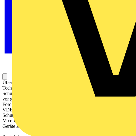
Überspannungs-Schutzeinrichtungen SPD Typ 2+3 mit QuickSafe®
Technologie, geprüft nach DIN EN 61643-11, sind geeignet zum
Schutz von elektrischen Niederspannungsanlagen und Endgeräten
vor gefährlichen Überspannungen. Die SPD erfüllen die
Forderungen nach Überspannungsschutz, die sich aus der DIN
VDE 0100-443 und 534 ergeben. Alle Überspannungs-
Schutzeinrichtungen sind kompatibel mit der Baureihe System pro
M compact und mit diesen über Phasenschienen verschienbar. Alle
Geräte sind mit einer Funktionsanzeige ausgestattet.