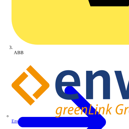
ABB
Enwitec