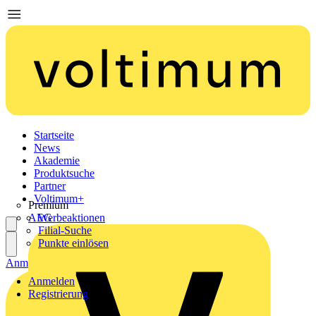
Startseite
News
Akademie
Produktsuche
Partner
Voltimum+
Premium
AEG
Werbeaktionen
Filial-Suche
Punkte einlösen
Anmelden
Registrierung
Anmelden
Registrierung