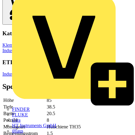
Kategorien
Klemmen, Steckverbinder & Verbindungselemente
Industriesteckverbinder
ETIM Group
Industriesteuerungen SPS
Spezifikationen
Höhe
85
Tiefe
38.5
FINDER
Breite
20.5
FLUKE
Polzahl
8
Gira
HT Instruments GmbH
Montageart
Hutschiene TH35
iHaus
Bemessungsstrom
1.5