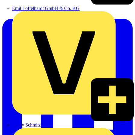
Emil Löffelhardt GmbH & Co. KG
Hardy Schmitz