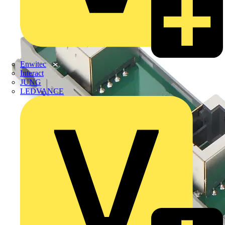
Enwitec
Interact
JUNG
LEDVANCE