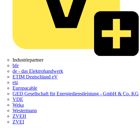
Industriepartner
bfe
de - das Elektrohandwerk
ETIM Deutschland eV
etz
Europacable
GED Gesellschaft für Energiedienstleistung - GmbH & Co. KG
VDE
Weka
Westermann
ZVEH
ZVEI