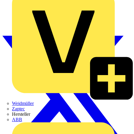
Weidmüller
Zaptec
Hersteller
ABB