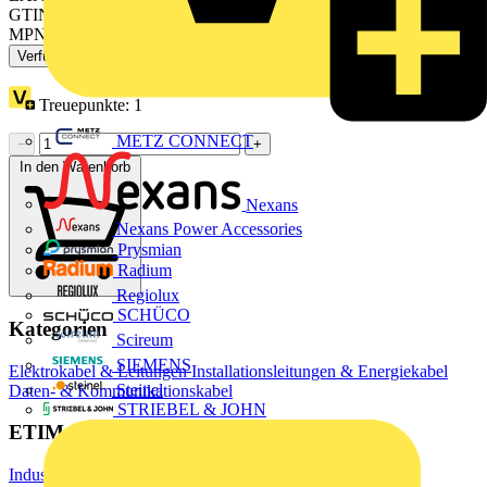
GTIN: 3606485393575
MPN: VW3E3064R007
Verfügbar: 1 Händler
Treuepunkte:
1
METZ CONNECT
−
+
In den Warenkorb
Nexans
Nexans Power Accessories
Prysmian
Radium
Regiolux
SCHÜCO
Kategorien
Scireum
SIEMENS
Elektrokabel & Leitungen
Installationsleitungen & Energiekabel
Steinel
Daten- & Kommunikationskabel
STRIEBEL & JOHN
ETIM Group
Industriesteuerungen SPS