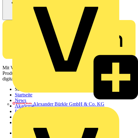
Mit Voltimum erhalten Elektrofachkräfte Zugang zu Branchennews,
Produktinformationen, Schulungen und Tools – alles auf einer
digitalen Plattform und Community.
Sitemap
Startseite
News
Alexander Bürkle GmbH & Co. KG
Akademie
Produktsuche
Partner
Voltimum+
Weitere Links