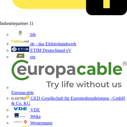
Industriepartner
11
bfe
de - das Elektrohandwerk
ETIM Deutschland eV
etz
Europacable
GED Gesellschaft für Energiedienstleistung - GmbH
& Co. KG
VDE
Weka
Westermann