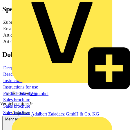
Spezifikationen
Zubehör
Ja
Ersatzteil
Nein
Art des elektrischen Zubehörs
Verbindungskabel
Art des mechanischen Zubehörs
-
Dokumente
Deeplink product page
Reach Declaration URL
Instructions for use
Instructions for use
Product data sheet
Zumtobel
Sales brochure
Vertriebspartner
9
Sales brochure
Sales brochure
Adalbert Zajadacz GmbH & Co. KG
Mehr anzeigen