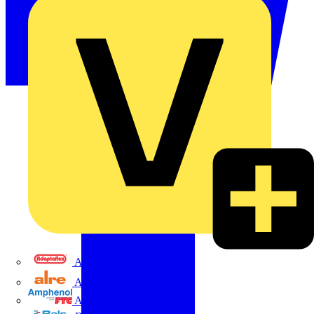
Adaptaflex
Alre
Amphenol FTG