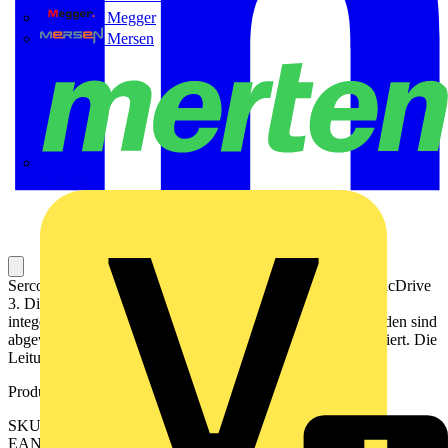
Megger
Mersen
Merten
Sercoskabels für die motion-basierte Automatisierung mit PacDrive
3. Dieses Kabel verbindet den Sercos-Bus zwischen den
integerierten Antrieben Lexium ILM62. An beiden Kabelenden sind
abgewinkelte M12-Steckverbinder mit Quick Connect montiert. Die
Leitungslänge beträgt 0,7 m.
Produktkennzeichen
SKU: VW3E3064R007
EAN: 3606485393575