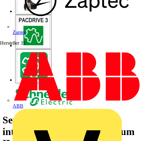
Zaptec
Hersteller
35
ABB
Sercos-Kabel zwischen
integrierten Antrieben Lexium