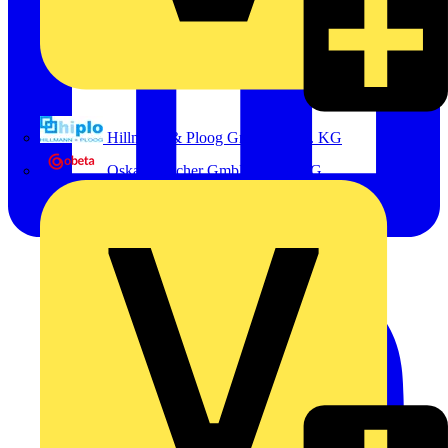
Hillmann & Ploog GmbH & Co. KG
Oskar Böttcher GmbH & Co. KG