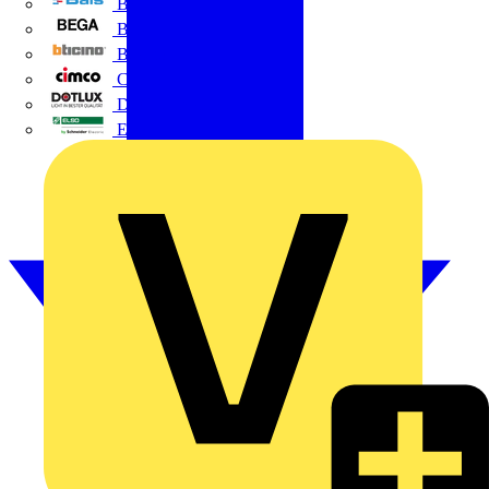
BALS
Bega
Bticino
Cimco
DOTLUX GmbH
Elso