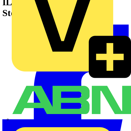
ILM62, gewinkelte M12-
Stecker, Länge 0,7m
ABN