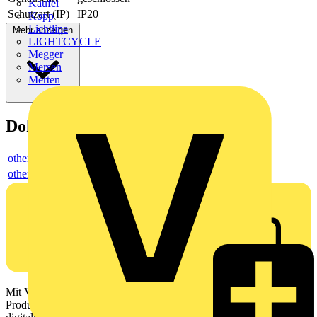
Kaufel
Schutzart (IP)
IP20
Kopp
Lichtline
Mehr anzeigen
LIGHTCYCLE
Megger
Mersen
Merten
Dokumente
others
others
Mit Voltimum erhalten Elektrofachkräfte Zugang zu Branchennews,
Produktinformationen, Schulungen und Tools – alles auf einer