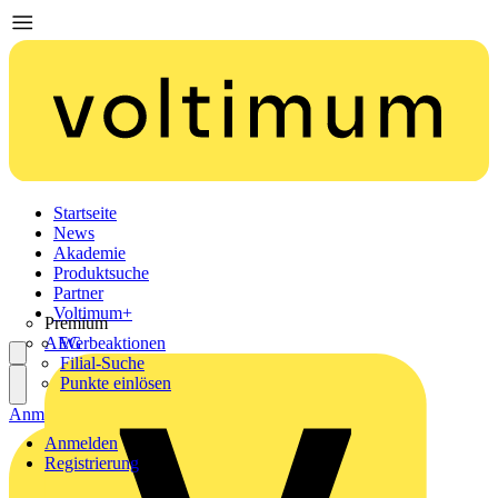
Startseite
News
Akademie
Produktsuche
Partner
Voltimum+
Premium
AEG
Werbeaktionen
Filial-Suche
Punkte einlösen
Anmelden
Registrierung
Anmelden
Registrierung