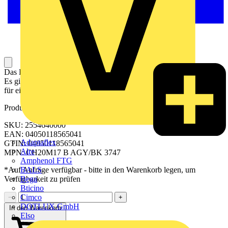
Das Basiselement für die direkte Montage auf der Montageschiene.
Es gibt auch Ausführungen mit einer Aussparung im Rastfußbereich
für einen BUS-Kontakt oder einen FE-Kontakt.
Produktkennzeichen
SKU: 2554640000
EAN: 04050118565041
Adaptaflex
GTIN: 04050118565041
Alre
MPN: CH20M17 B AGY/BK 3747
Amphenol FTG
BALS
*Auf Anfrage verfügbar - bitte in den Warenkorb legen, um
Bega
Verfügbarkeit zu prüfen
Bticino
Cimco
−
+
DOTLUX GmbH
In den Warenkorb
Elso