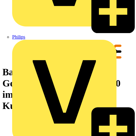
Philips
Basiselement (Modulares
Gehäuse), Breite: 17.5 , IP20
im verbauten Zustand,
Kunststoff, achatgrau