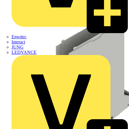
Enwitec
Interact
JUNG
LEDVANCE