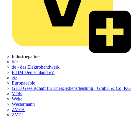
Industriepartner
bfe
de - das Elektrohandwerk
ETIM Deutschland eV
etz
Europacable
GED Gesellschaft für Energiedienstleistung - GmbH & Co. KG
VDE
Weka
Westermann
ZVEH
ZVEI