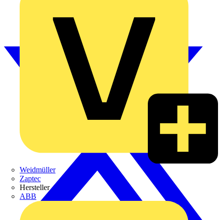
Weidmüller
Zaptec
Hersteller
ABB