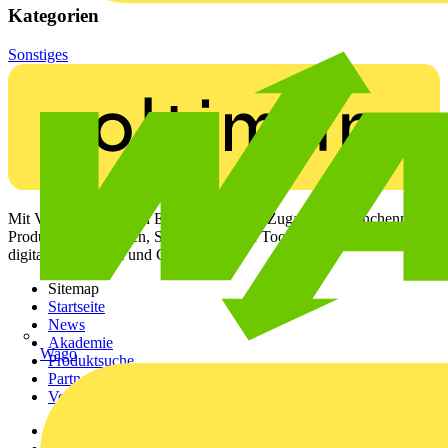
Kategorien
Sonstiges
Mit Voltimum erhalten Elektrofachkräfte Zugang zu Branchennews,
Produktinformationen, Schulungen und Tools – alles auf einer
digitalen Plattform und Community.
Sitemap
Startseite
News
Akademie
Wago
Produktsuche
Partner
Voltimum+
Weitere Links