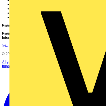
Über uns
Kontakt
Downloadbereich (PDFs)
Häufig gestellte Fragen
voltimum.com
Registrierung
Registrieren Sie sich kostenlos und erhalten Sie stets aktuelle
Informationen aus der Elektroindustrie.
Jetzt registrieren
© 2002-
2026
Voltimum
Allgemeine Geschäftsbedingungen
Datenschutzerklärung
Impressum