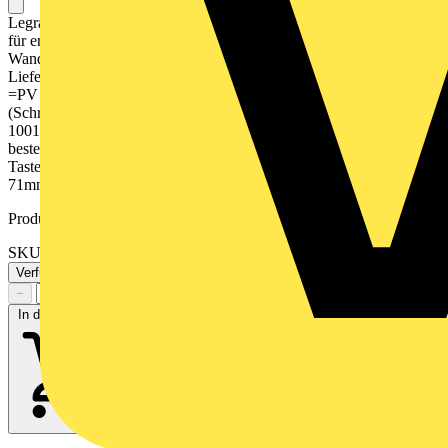
Legrand Sicherheitskasten E-Stop-Switch Aufputz E-Stop Switch
für enwitec PV-RSS System - Alarmmeldekasten ROT, Aufputz-
Wandmontage - mit integriertem Schlüsseltaster (zwei Schlüssel im
Lieferumfang) 1 x LED ROT = PV eingeschaltet 1 x LED GRÜN
=PV sicher ausgeschaltet - Gehäuse mit Werkzeug zu öffnen
(Schraubendreher) - alternativ mit Schloss nachrüstbar (Bestell-Nr.
10012957) - Hammer mit Kette nicht im Lieferumfang, optional
bestellbar (Bestell-Nr. 10012956) Daten LED's: 2 x 230V ca. 12mA
Taster: 230V, max. 6A Schutzart: IP44 Abmessungen: 125 x 125 x
71mm
Produktkennzeichen
SKU: 10012955
Verfügbar: 1 Händler
−
+
In den Warenkorb