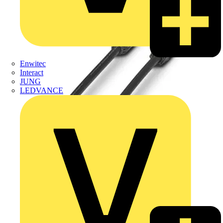
Enwitec
Interact
JUNG
LEDVANCE