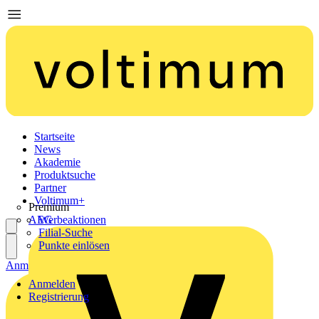
Startseite
News
Akademie
Produktsuche
Partner
Voltimum+
Premium
AEG
Werbeaktionen
Filial-Suche
Punkte einlösen
Anmelden
Registrierung
Anmelden
Registrierung