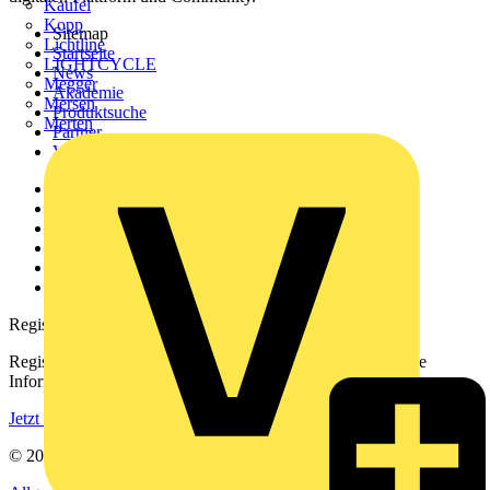
Kaufel
Kopp
Sitemap
Lichtline
Startseite
LIGHTCYCLE
News
Megger
Akademie
Mersen
Produktsuche
Merten
Partner
Voltimum+
Weitere Links
Über uns
Kontakt
Downloadbereich (PDFs)
Häufig gestellte Fragen
voltimum.com
Registrierung
Registrieren Sie sich kostenlos und erhalten Sie stets aktuelle
Informationen aus der Elektroindustrie.
Jetzt registrieren
© 2002-
2026
Voltimum