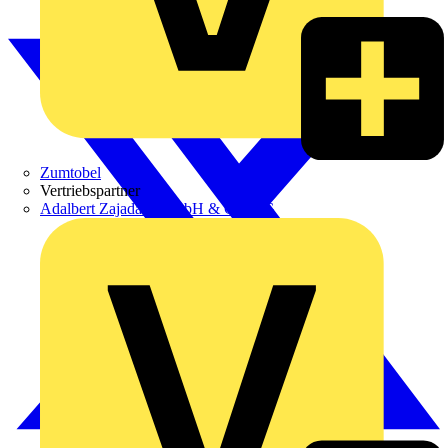
Zumtobel
Vertriebspartner
Adalbert Zajadacz GmbH & Co. KG