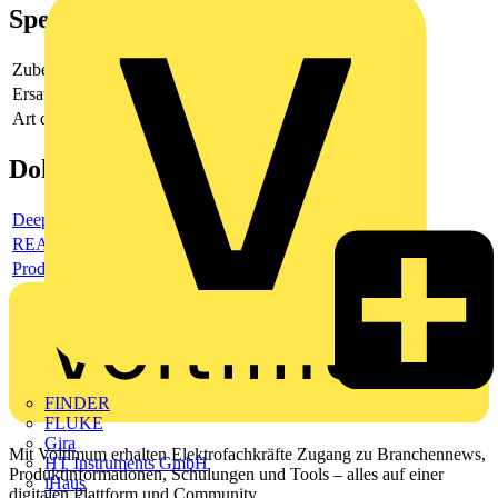
Spezifikationen
Zubehör
-
Ersatzteil
-
Art des Zubehörs/Ersatzteils
-
Dokumente
Deeplink Produktseite
REACH-Deklaration
Produktdatenblatt
FINDER
FLUKE
Gira
Mit Voltimum erhalten Elektrofachkräfte Zugang zu Branchennews,
HT Instruments GmbH
Produktinformationen, Schulungen und Tools – alles auf einer
iHaus
digitalen Plattform und Community.