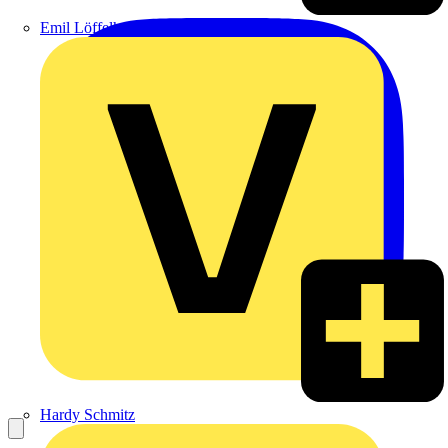
Emil Löffelhardt GmbH & Co. KG
Hardy Schmitz