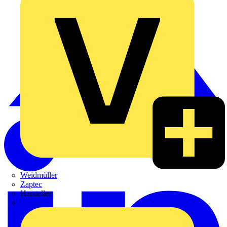
Weidmüller
Zaptec
Hersteller
ABB