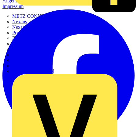
Allgemeine Geschäftsbedingungen
Datenschutzerklärung
Impressum
METZ CONNECT
Nexans
Nexans Power Accessories
Prysmian
Radium
Regiolux
SCHÜCO
Scireum
SIEMENS
Steinel
STRIEBEL & JOHN