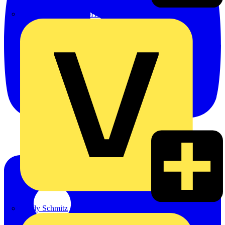
Emil Löffelhardt GmbH & Co. KG
Hardy Schmitz