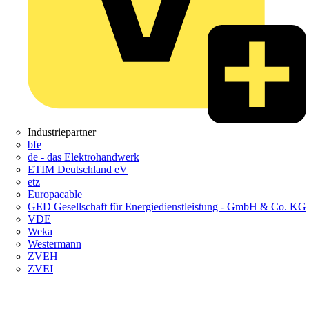
Industriepartner
bfe
de - das Elektrohandwerk
ETIM Deutschland eV
etz
Europacable
GED Gesellschaft für Energiedienstleistung - GmbH & Co. KG
VDE
Weka
Westermann
ZVEH
ZVEI