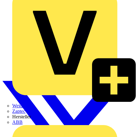
Weidmüller
Zaptec
Hersteller
ABB