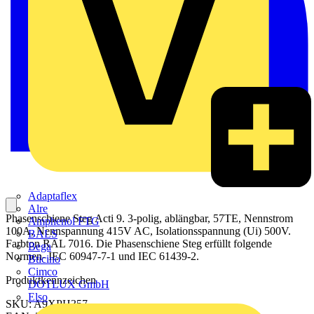
Adaptaflex
Alre
Phasenschiene Steg Acti 9. 3-polig, ablängbar, 57TE, Nennstrom
Amphenol FTG
100A, Nennspannung 415V AC, Isolationsspannung (Ui) 500V.
BALS
Farbton RAL 7016. Die Phasenschiene Steg erfüllt folgende
Bega
Normen- IEC 60947-7-1 und IEC 61439-2.
Bticino
Cimco
Produktkennzeichen
DOTLUX GmbH
Elso
SKU: A9XPH357