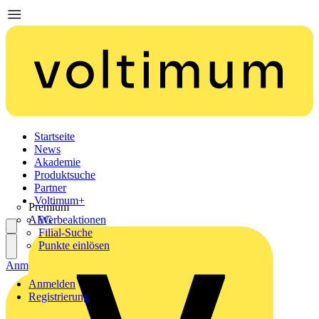
Startseite
News
Akademie
Produktsuche
Partner
Voltimum+
Premium
AEG
Werbeaktionen
Filial-Suche
Punkte einlösen
Anmelden
Registrierung
Anmelden
Registrierung