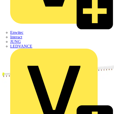
Enwitec
Interact
JUNG
LEDVANCE