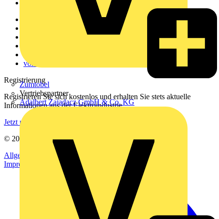
Voltimum+
Weitere Links
Über uns
Kontakt
Downloadbereich (PDFs)
Häufig gestellte Fragen
voltimum.com
Registrierung
Zumtobel
Vertriebspartner
Registrieren Sie sich kostenlos und erhalten Sie stets aktuelle
Adalbert Zajadacz GmbH & Co. KG
Informationen aus der Elektroindustrie.
Jetzt registrieren
© 2002-
2026
Voltimum
Allgemeine Geschäftsbedingungen
Datenschutzerklärung
Impressum