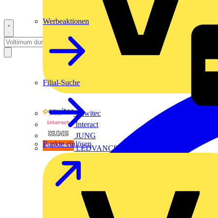
Werbeaktionen
Filial-Suche
Enwitec
Interact
JUNG
Punkte einlösen
LEDVANCE