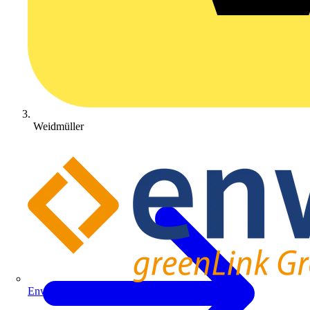
Weidmüller
Enwitec