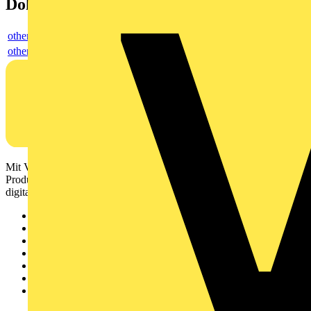
Dokumente
others
others
Mit Voltimum erhalten Elektrofachkräfte Zugang zu Branchennews,
Produktinformationen, Schulungen und Tools – alles auf einer
digitalen Plattform und Community.
Sitemap
Startseite
News
Akademie
Produktsuche
Partner
Voltimum+