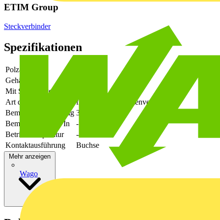
ETIM Group
Steckverbinder
Spezifikationen
Polzahl
10
Gehäusefarbe
grün
Mit Schutzleiter
-
Art der Verbindung
flexibler Leiterplattenverbinder
Bemessungsspannung
320
Bemessungsstrom In
-
Betriebstemperatur
-40 - 105
Kontaktausführung
Buchse
Mehr anzeigen
Wago