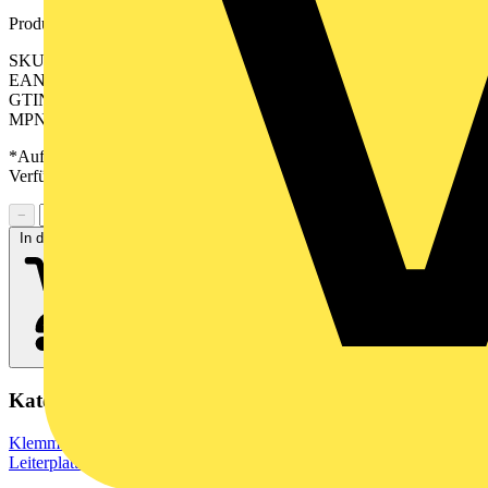
Produktkennzeichen
SKU: 2647330000
EAN: 04050118639643
GTIN: 04050118639643
MPN: CPS 5.08/10/180 SN GN BX
*Auf Anfrage verfügbar - bitte in den Warenkorb legen, um
Verfügbarkeit zu prüfen
−
+
In den Warenkorb
Kategorien
Klemmen, Steckverbinder & Verbindungselemente
Leiterplattensteckverbinder