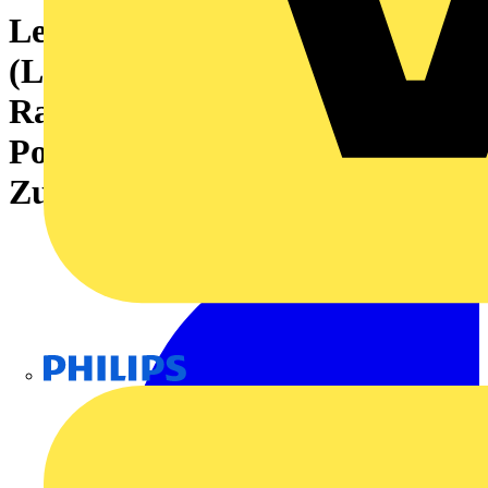
Leiterplattensteckverbinder
(Leiteranschluss), 320 V, 22 A,
Raster in mm: 5.08, 4 mm²,
Polzahl: 10,
Zugbügelanschluss, Box
Philips