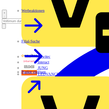
Werbeaktionen
Filial-Suche
Enwitec
Interact
JUNG
Punkte einlösen
LEDVANCE