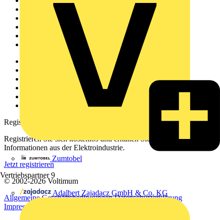
Startseite
News
Akademie
Produktsuche
Partner
Voltimum+
Weitere Links
Über uns
Kontakt
Downloadbereich (PDFs)
Häufig gestellte Fragen
voltimum.com
Registrierung
Registrieren Sie sich kostenlos und erhalten Sie stets aktuelle
Informationen aus der Elektroindustrie.
Zumtobel
Jetzt registrieren
Vertriebspartner
9
© 2002-
2026
Voltimum
Adalbert Zajadacz GmbH & Co. KG
Allgemeine Geschäftsbedingungen
Datenschutzerklärung
Impressum