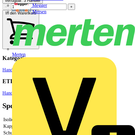
Verfügbar: 3 Händler
Megger
−
+
Mersen
In den Warenkorb
Merten
Kategorien
Hand- und Elektrowerkzeuge
Schraubendreher
ETIM Group
Handwerkzeuge
Spezifikationen
Isoliert
Ja
Kappe drehbar
Nein
Schutzisoliert 1000 V
Ja