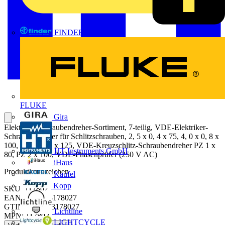
FINDER
FLUKE
Gira
Elektriker-Schraubendreher-Sortiment, 7-teilig, VDE-Elektriker-
Schraubendreher für Schlitzschrauben, 2, 5 x 0, 4 x 75, 4, 0 x 0, 8 x
100, 5, 5 x 1, 0 x 125, VDE-Kreuzschlitz-Schraubendreher PZ 1 x
HT Instruments GmbH
80, PZ 2 x 100, VDE-Phasenprüfer (250 V AC)
iHaus
Produktkennzeichen
Kaufel
Kopp
SKU: 117802
EAN: 4021103178027
GTIN: 4021103178027
Lichtline
MPN: 117802
LIGHTCYCLE