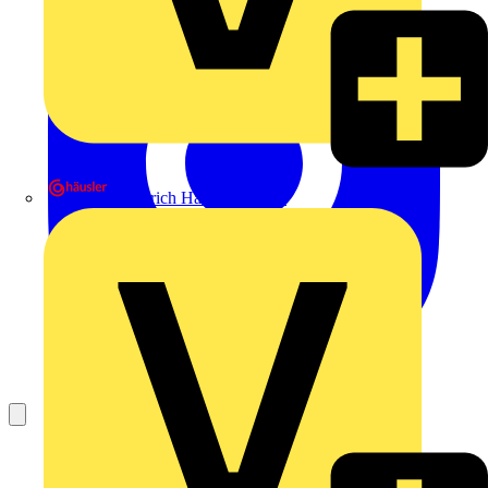
Heinrich Häusler GmbH