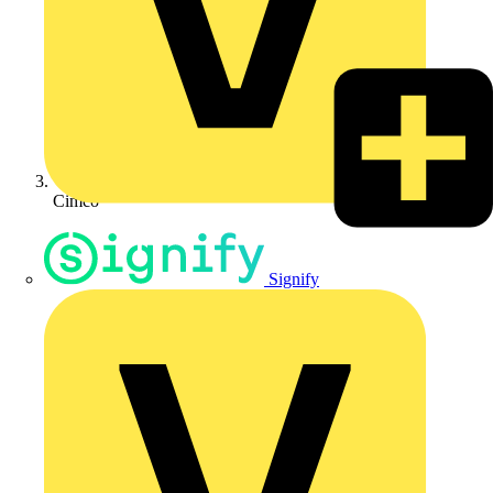
Cimco
Signify