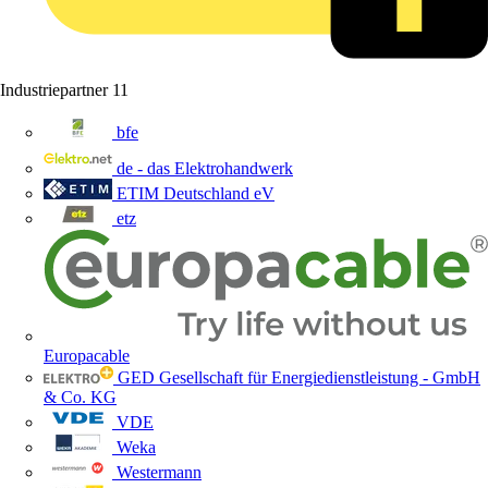
Industriepartner
11
bfe
de - das Elektrohandwerk
ETIM Deutschland eV
etz
Europacable
GED Gesellschaft für Energiedienstleistung - GmbH
& Co. KG
VDE
Weka
Westermann