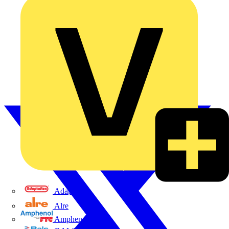
Adaptaflex
Alre
Amphenol FTG