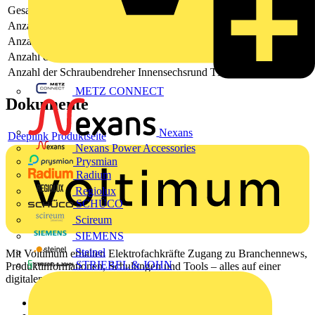
Gesamtzahl der Werkzeuge
7
Anzahl der Schlitz-Schraubendreher
5
Anzahl der Kreuz-Schraubendreher Phillips PH
-
Anzahl der Kreuz-Schraubendreher Pozidriv PZ
2
Anzahl der Schraubendreher Innensechsrund TX
-
METZ CONNECT
Dokumente
Nexans
Deeplink Produktseite
Nexans Power Accessories
Prysmian
Radium
Regiolux
SCHÜCO
Scireum
SIEMENS
Steinel
Mit Voltimum erhalten Elektrofachkräfte Zugang zu Branchennews,
STRIEBEL & JOHN
Produktinformationen, Schulungen und Tools – alles auf einer
digitalen Plattform und Community.
Sitemap