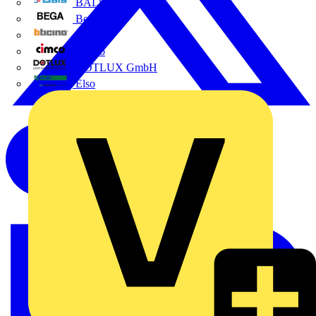
BALS
Bega
Bticino
Cimco
DOTLUX GmbH
Elso