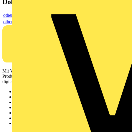
Dokumente
others
others
Mit Voltimum erhalten Elektrofachkräfte Zugang zu Branchennews,
Produktinformationen, Schulungen und Tools – alles auf einer
digitalen Plattform und Community.
Sitemap
Startseite
News
Akademie
Produktsuche
Partner
Voltimum+