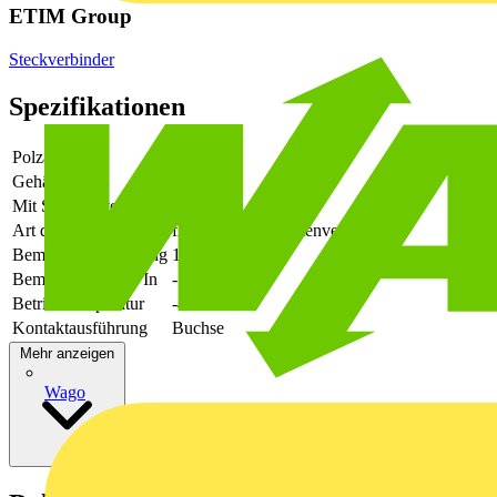
ETIM Group
Steckverbinder
Spezifikationen
Polzahl
5
Gehäusefarbe
grün
Mit Schutzleiter
-
Art der Verbindung
flexibler Leiterplattenverbinder
Bemessungsspannung
160
Bemessungsstrom In
-
Betriebstemperatur
-40 - 105
Kontaktausführung
Buchse
Mehr anzeigen
Wago