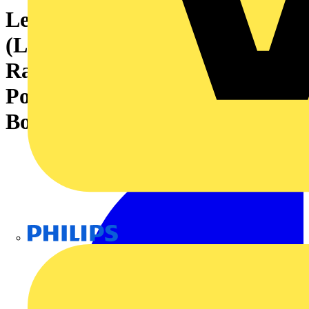
Leiterplattensteckverbinder
(Leiteranschluss), 160 V, 8 A,
Raster in mm: 3.50, 1.5 mm²,
Polzahl: 5, Zugbügelanschluss,
Box
Philips