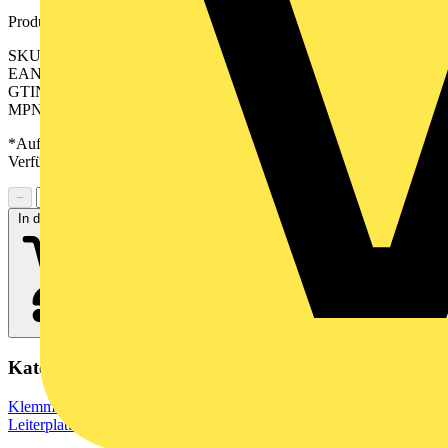
Produktkennzeichen
SKU: 2640030000
EAN: 04050118646948
GTIN: 04050118646948
MPN: CPS 3.50/05/90 SN GN BX
*Auf Anfrage verfügbar - bitte in den Warenkorb legen, um
Verfügbarkeit zu prüfen
−
+
In den Warenkorb
Kategorien
Klemmen, Steckverbinder & Verbindungselemente
Leiterplattensteckverbinder