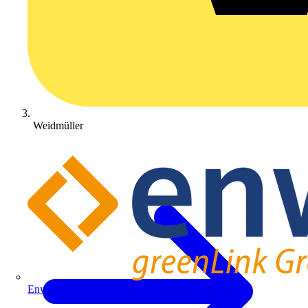
Weidmüller
Enwitec