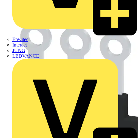
Enwitec
Interact
JUNG
LEDVANCE