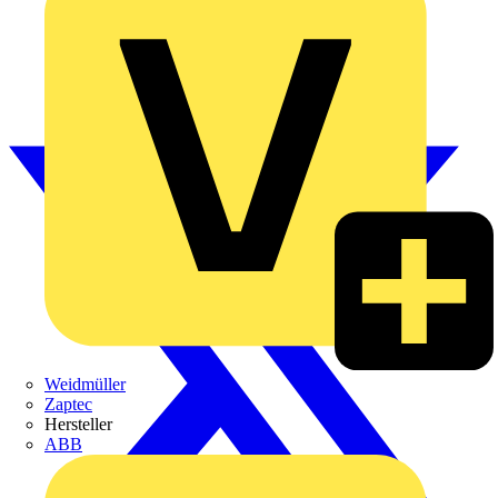
Weidmüller
Zaptec
Hersteller
ABB