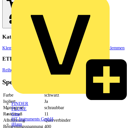
Kategorien
Klemmen, Steckverbinder & Verbindungselemente
Reihenklemmen
ETIM Group
Reihenklemmen
Spezifikationen
Farbe
schwarz
Isoliert
Ja
FINDER
Montageart
schraubbar
FLUKE
Rastermaß
11
Gira
HT Instruments GmbH
Ausführung
Querverbinder
iHaus
Bemessungsspannung
400