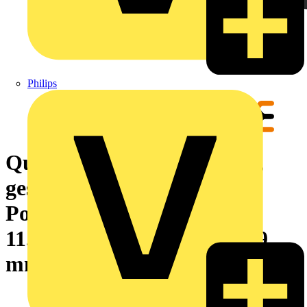
Philips
Querverbinder (Klemmen),
geschraubt, schwarz, 41 A,
Polzahl: 4, Raster in mm:
11.00, Isoliert: Ja, Breite: 39
mm