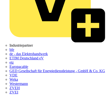
Industriepartner
bfe
de - das Elektrohandwerk
ETIM Deutschland eV
etz
Europacable
GED Gesellschaft für Energiedienstleistung - GmbH & Co. KG
VDE
Weka
Westermann
ZVEH
ZVEI