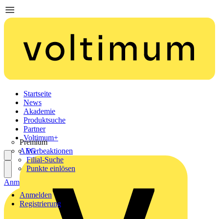
Startseite
News
Akademie
Produktsuche
Partner
Voltimum+
Premium
AEG
Werbeaktionen
Filial-Suche
Punkte einlösen
Anmelden
Registrierung
Anmelden
Registrierung