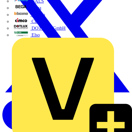
BALS
Bega
Bticino
Cimco
DOTLUX GmbH
Elso