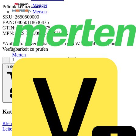
Megger
Produktkennzeichen
Mersen
SKU: 2650500000
EAN: 04050118636475
GTIN: 04050118636475
MPN: TCS 3.81/09/90 3.5SN GN BX
*Auf Anfrage verfügbar - bitte in den Warenkorb legen, um
Verfügbarkeit zu prüfen
Merten
−
+
In den Warenkorb
Kategorien
Klemmen, Steckverbinder & Verbindungselemente
Leiterplattensteckverbinder