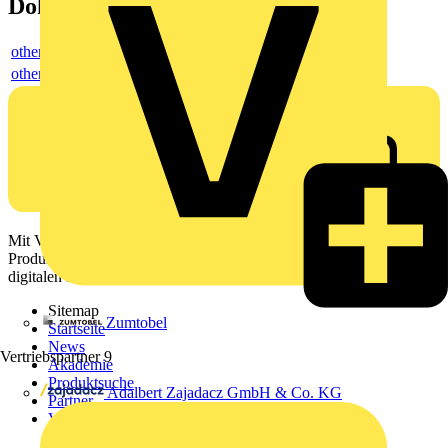
Dokumente
others
others
Mit Voltimum erhalten Elektrofachkräfte Zugang zu Branchennews,
Produktinformationen, Schulungen und Tools – alles auf einer
digitalen Plattform und Community.
Sitemap
Zumtobel
Startseite
News
Vertriebspartner
9
Akademie
Produktsuche
Adalbert Zajadacz GmbH & Co. KG
Partner
Voltimum+