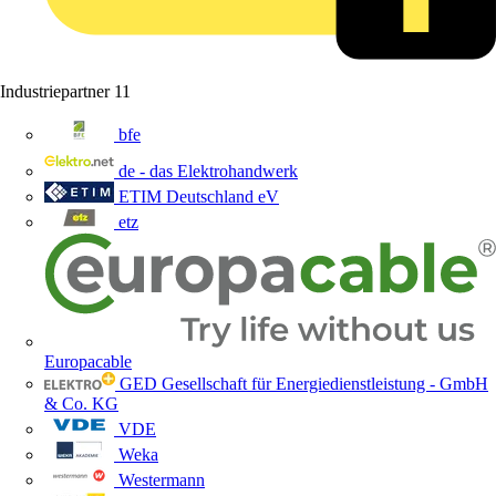
Industriepartner
11
bfe
de - das Elektrohandwerk
ETIM Deutschland eV
etz
Europacable
GED Gesellschaft für Energiedienstleistung - GmbH
& Co. KG
VDE
Weka
Westermann