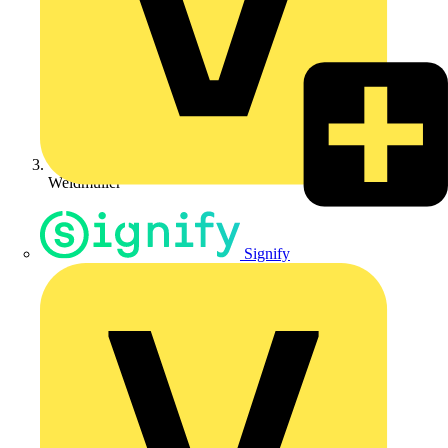
Weidmüller
Signify