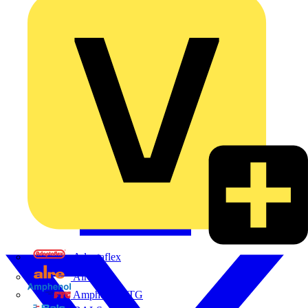
Adaptaflex
Alre
Amphenol FTG