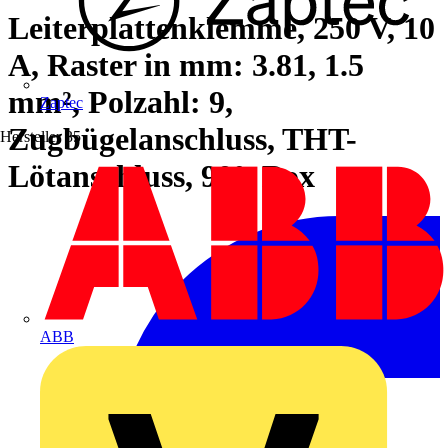
Leiterplattenklemme, 250 V, 10
A, Raster in mm: 3.81, 1.5
mm², Polzahl: 9,
Zaptec
Zugbügelanschluss, THT-
Hersteller
35
Lötanschluss, 90°, Box
ABB