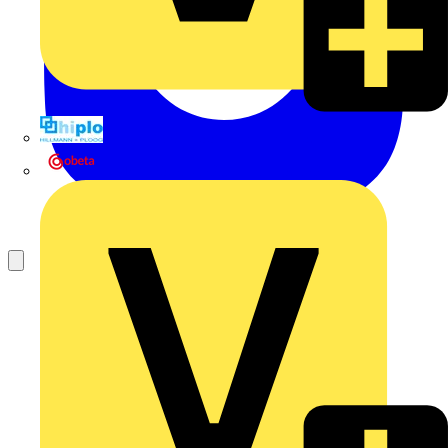
Hillmann & Ploog GmbH & Co. KG
Oskar Böttcher GmbH & Co. KG