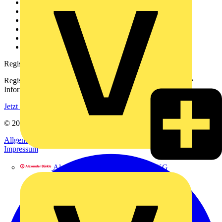
Weitere Links
Über uns
Kontakt
Downloadbereich (PDFs)
Häufig gestellte Fragen
voltimum.com
Registrierung
Registrieren Sie sich kostenlos und erhalten Sie stets aktuelle
Informationen aus der Elektroindustrie.
Jetzt registrieren
© 2002-
2026
Voltimum
Allgemeine Geschäftsbedingungen
Datenschutzerklärung
Impressum
Alexander Bürkle GmbH & Co. KG