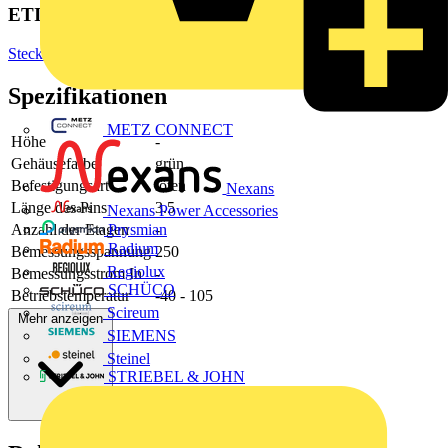
ETIM Group
Steckverbinder
Spezifikationen
METZ CONNECT
Höhe
-
Gehäusefarbe
grün
Befestigungsart
löten
Nexans
Länge des Pins
3.5
Nexans Power Accessories
Anzahl der Etagen
-
Prysmian
Radium
Bemessungsspannung
250
Regiolux
Bemessungsstrom In
-
SCHÜCO
Betriebstemperatur
-40 - 105
Scireum
Mehr anzeigen
SIEMENS
Steinel
STRIEBEL & JOHN