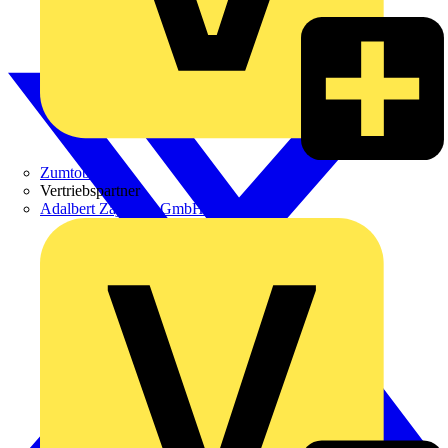
Zumtobel
Vertriebspartner
Adalbert Zajadacz GmbH & Co. KG