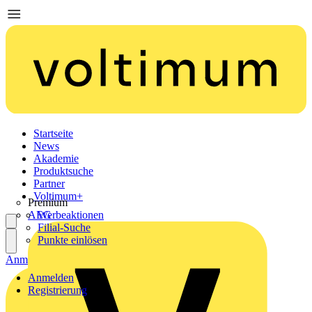
Startseite
News
Akademie
Produktsuche
Partner
Voltimum+
Premium
AEG
Werbeaktionen
Filial-Suche
Punkte einlösen
Anmelden
Registrierung
Anmelden
Registrierung