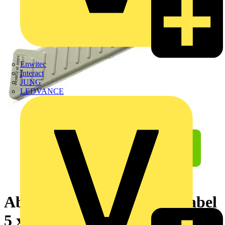
Enwitec
Interact
JUNG
LEDVANCE
Abisoliermesser,für Flachkabel
5 x 16 mm²