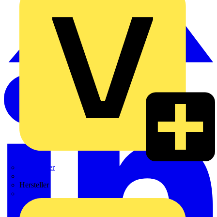
Weidmüller
Zaptec
Hersteller
ABB