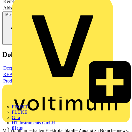
Kerbtiefe einstellbar
Nein
Abisolierbereich Durchmesser
Mehr anzeigen
Dokumente
Deeplink Produktseite
REACH-Deklaration
Produktdatenblatt
FINDER
FLUKE
Gira
HT Instruments GmbH
iHaus
Mit Voltimum erhalten Elektrofachkräfte Zugang zu Branchennews,