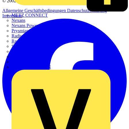
© 2002-
2026
Voltimum
Allgemeine Geschäftsbedingungen
Datenschutzerklärung
METZ CONNECT
Impressum
Nexans
Nexans Power Accessories
Prysmian
Radium
Regiolux
SCHÜCO
Scireum
SIEMENS
Steinel
STRIEBEL & JOHN