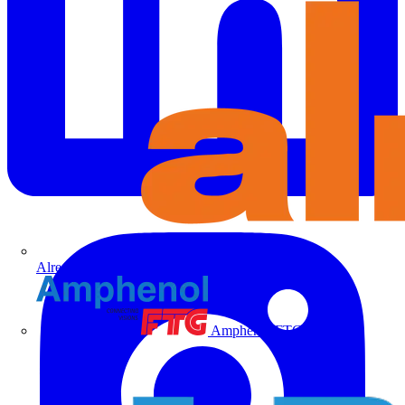
Alre
Amphenol FTG