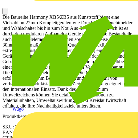
Die Baureihe Harmony XB5/ZB5 aus Kunststoff bietet eine
Vielzahl an 22mm Komplettgeräten wie Drucktaster, Leuchtmelder
und Wahlschalter bis hin zum Not-Aus-Schalter. Zusätzlich ist es
durch den modularen Aufbau der Geräte möglich, alle Bestandteile
auch als Einzelelemente zu beziehen sowie wahlweise auch für
30mm Einbaumaß. Aufgrund der Qualität, der Flexibilität und der
extremen Robustheit (Schutzklassen bis IP69K) eignen sich die
Geräte ideal für die meisten Anwendungen in der Industrie und in
Gebäuden. Dieser Leuchtmelder in der Farbe rot ist kompatibel mit
einer universellen LED mit verschiedenen Versorgungsspannungen.
Die Kalotte der Meldeleuchte ist glatt. Die Montage dieses Produkts
erfolgt in einer 22mm Bohrung. Aufgrund der Vielzahl von
vorhandenen Produktstandards und Zertifizierungen geeignet für
den internationalen Einsatz. Dank des Green Premium
Umweltzeichens können Sie detaillierte Informationen zu
Materialinhalten, Umweltauswirkungen und Kreislaufwirtschaft
erhalten, die Ihre Nachhaltigkeitsziele unterstützen.
Wago
Produktkennzeichen
SKU: ZB5AV043
EAN: 3389110908107
GTIN: 3389110908107