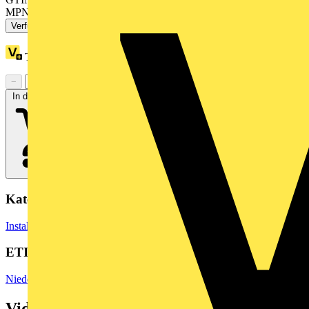
MPN: ZB5AV043
Verfügbar: 3 Händler
Treuepunkte:
1
−
+
In den Warenkorb
Kategorien
Installationsmaterial & Zubehör
Steckdosen & Schalter
Lichtschalter
ETIM Group
Niederspannungsschaltgeräte
Videos