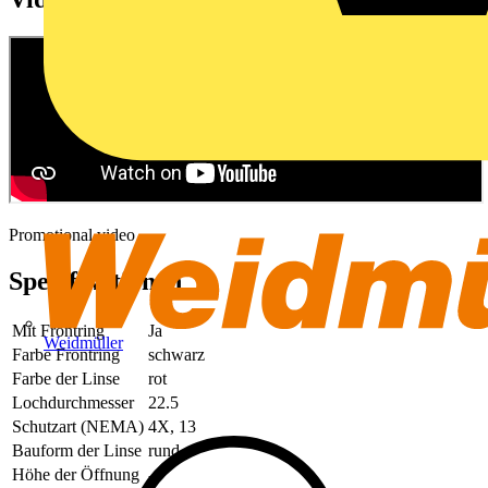
Promotional video
Spezifikationen
Mit Frontring
Ja
Weidmüller
Farbe Frontring
schwarz
Farbe der Linse
rot
Lochdurchmesser
22.5
Schutzart (NEMA)
4X, 13
Bauform der Linse
rund
Höhe der Öffnung
-