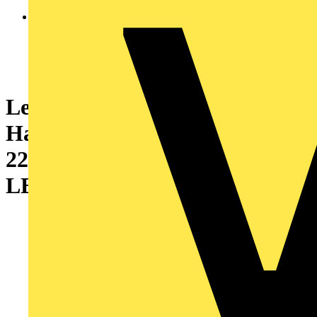
Leuchtmelder, Frontelement,
Harmony XB5, Kunststoff,
22mm, rot, für universelle
LED, glatte Kalotte