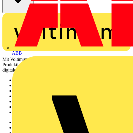
ABB
Mit Voltimum erhalten Elektrofachkräfte Zugang zu Branchennews,
Produktinformationen, Schulungen und Tools – alles auf einer
digitalen Plattform und Community.
Sitemap
Startseite
News
Akademie
Produktsuche
Partner
Voltimum+
Weitere Links
Über uns
Kontakt