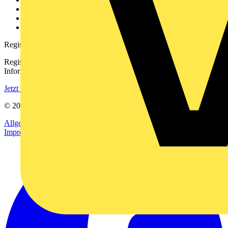
Downloadbereich (PDFs)
Häufig gestellte Fragen
voltimum.com
Registrierung
Registrieren Sie sich kostenlos und erhalten Sie stets aktuelle
Informationen aus der Elektroindustrie.
Jetzt registrieren
© 2002-
2026
Voltimum
Allgemeine Geschäftsbedingungen
Datenschutzerklärung
Impressum