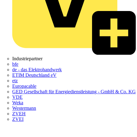
Industriepartner
bfe
de - das Elektrohandwerk
ETIM Deutschland eV
etz
Europacable
GED Gesellschaft für Energiedienstleistung - GmbH & Co. KG
VDE
Weka
Westermann
ZVEH
ZVEI