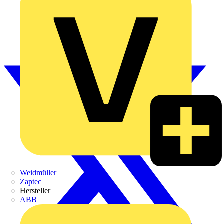
Weidmüller
Zaptec
Hersteller
ABB