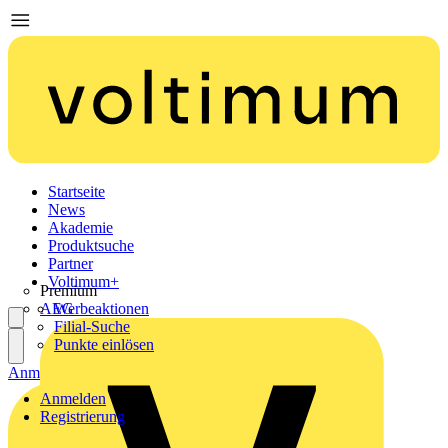
Startseite
News
Akademie
Produktsuche
Partner
Voltimum+
Premium
AEG
Werbeaktionen
Filial-Suche
Punkte einlösen
Anmelden
Registrierung
Anmelden
Registrierung