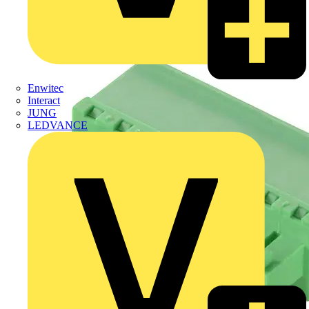
Enwitec
Interact
JUNG
LEDVANCE