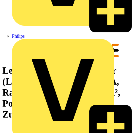
Philips
Leiterplattensteckverbinder
(Leiteranschluss), 160 V, 8 A,
Raster in mm: 3.81, 1.5 mm²,
Polzahl: 19,
Zugbügelanschluss, Box