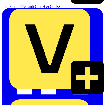
Emil Löffelhardt GmbH & Co. KG
Hardy Schmitz