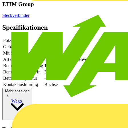
ETIM Group
Steckverbinder
Spezifikationen
Polzahl
5
Gehäusefarbe
schwarz
Mit Schutzleiter
-
Art der Verbindung
flexibler Leiterplattenverbinder
Bemessungsspannung
1000
Bemessungsstrom In
34
Betriebstemperatur
-50 - 125
Kontaktausführung
Buchse
Mehr anzeigen
Wago