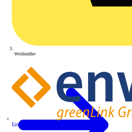
Weidmüller
Enwitec