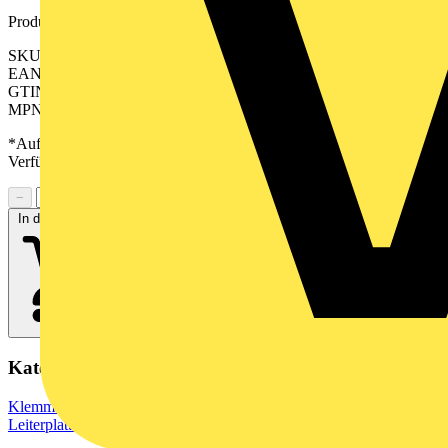
Produktkennzeichen
SKU: 2628580000
EAN: 04050118632590
GTIN: 04050118632590
MPN: BVF 7.62HP/05/180MSF2 BCF/06R SN BK BX
*Auf Anfrage verfügbar - bitte in den Warenkorb legen, um
Verfügbarkeit zu prüfen
−
+
In den Warenkorb
Kategorien
Klemmen, Steckverbinder & Verbindungselemente
Leiterplattensteckverbinder