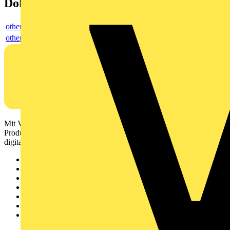
Dokumente
others
others
Mit Voltimum erhalten Elektrofachkräfte Zugang zu Branchennews,
Produktinformationen, Schulungen und Tools – alles auf einer
digitalen Plattform und Community.
Sitemap
Startseite
News
Akademie
Produktsuche
Partner
Voltimum+