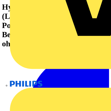
Hybridsteckverbinder
(Leiteranschluss), 7.62 mm,
Polzahl: 5, PUSH IN mit
Betätigungselement, PUSH IN
ohne Betätigungselement
Philips