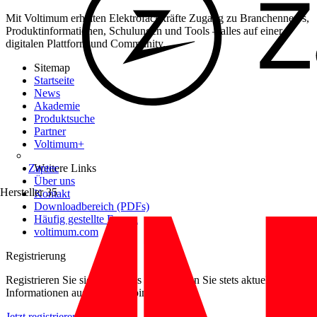
Mit Voltimum erhalten Elektrofachkräfte Zugang zu Branchennews,
Produktinformationen, Schulungen und Tools – alles auf einer
digitalen Plattform und Community.
Sitemap
Startseite
News
Akademie
Produktsuche
Partner
Voltimum+
Zaptec
Weitere Links
Über uns
Hersteller
35
Kontakt
Downloadbereich (PDFs)
Häufig gestellte Fragen
voltimum.com
Registrierung
Registrieren Sie sich kostenlos und erhalten Sie stets aktuelle
Informationen aus der Elektroindustrie.
Jetzt registrieren