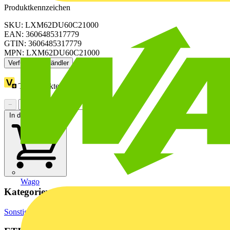
Produktkennzeichen
SKU: LXM62DU60C21000
EAN: 3606485317779
GTIN: 3606485317779
MPN: LXM62DU60C21000
Verfügbar: 2 Händler
Treuepunkte:
277
−
+
In den Warenkorb
Wago
Kategorien
Sonstiges