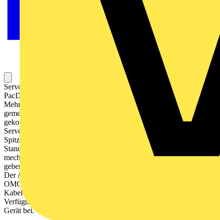
Servoantrieb Lexium 62 für die motion-basierte Automatisierung mit
PacDrive 3 für flexible Antriebsarchitekturen in
Mehrachsensystemen. Dabei werden die Servoregler an eine
gemeinsame Versorgung angesteckt und frontseitig per Bus
gekoppelt. Diese Servoantrieb ist als Einzelantrieb für einen
Servomotor konzipiert. Der Nennstrom beträgt 2 A, der
Spitzenstrom 6 A und die Nennleistung 0,95 kW. In der Ausführung
Standard sind die adaptiven Drehmomentbegrenung, der
mechanischen Überlastschutz, die gelöste Bremsenkontrolle und die
geberlosen Geschwindigkeitsregelung mit BMP-Motoren integriert.
Der Anschluss von SH3-Servomotoren mit DSL-Encoder ist mit
OMC (One-Motor-Cable) als auch mit SinCos-Encoder über 2
Kabel möglich. Die Sicherheitsfunktion STO wird als Eingang zur
Verfügung gestellt. Entsprechendes Anschlusszubehör liegt dem
Gerät bei.