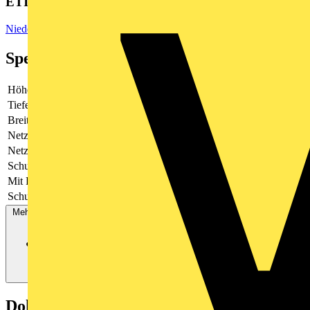
ETIM Group
Niederspannungsschaltgeräte
Spezifikationen
Höhe
-
Tiefe
-
Breite
-
Netzfrequenz
50/60 Hz
Netzspannung
200 - 230
Schutzart (IP)
sonstige
Mit PC-Anschluss
Nein
Schutzart (NEMA)
-
Mehr anzeigen
Dokumente