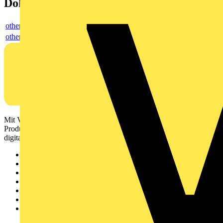
Dokumente
others
others
Mit Voltimum erhalten Elektrofachkräfte Zugang zu Branchennews,
Produktinformationen, Schulungen und Tools – alles auf einer
digitalen Plattform und Community.
Sitemap
Startseite
News
Akademie
Produktsuche
Partner
Voltimum+