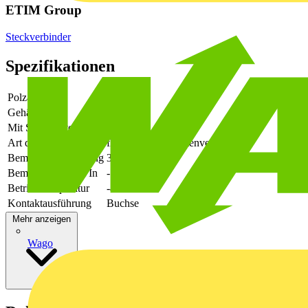
ETIM Group
Steckverbinder
Spezifikationen
Polzahl
22
Gehäusefarbe
grün
Mit Schutzleiter
-
Art der Verbindung
flexibler Leiterplattenverbinder
Bemessungsspannung
320
Bemessungsstrom In
-
Betriebstemperatur
-40 - 105
Kontaktausführung
Buchse
Mehr anzeigen
Wago