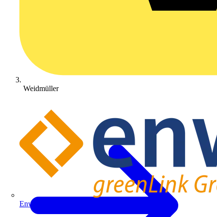
Weidmüller
Enwitec