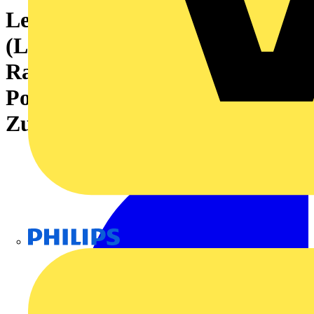
Leiterplattensteckverbinder
(Leiteranschluss), 320 V, 18 A,
Raster in mm: 5.08, 4 mm²,
Polzahl: 22,
Zugbügelanschluss, Box
Philips