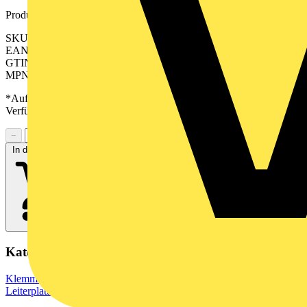
Produktkennzeichen
SKU: 2647680000
EAN: 04050118639292
GTIN: 04050118639292
MPN: CPS 5.08/22/270 SN GN BX
*Auf Anfrage verfügbar - bitte in den Warenkorb legen, um
Verfügbarkeit zu prüfen
−
+
In den Warenkorb
Kategorien
Klemmen, Steckverbinder & Verbindungselemente
Leiterplattensteckverbinder