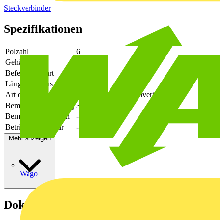
Steckverbinder
Spezifikationen
Polzahl
6
Gehäusefarbe
grün
Befestigungsart
löten
Länge des Pins
3.5
Art der Verbindung
flexibler Leiterplattenverbinder
Bemessungsspannung
320
Bemessungsstrom In
-
Betriebstemperatur
-40 - 105
Mehr anzeigen
Wago
Dokumente