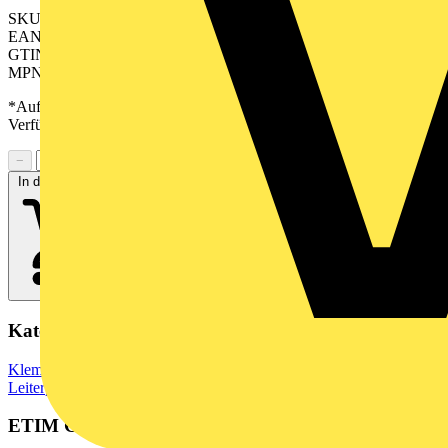
SKU: 2650020000
EAN: 04050118636956
GTIN: 04050118636956
MPN: CHDV 5.08/06/90 3.5SN GN BX
*Auf Anfrage verfügbar - bitte in den Warenkorb legen, um
Verfügbarkeit zu prüfen
−
+
In den Warenkorb
Kategorien
Klemmen, Steckverbinder & Verbindungselemente
Leiterplattensteckverbinder
ETIM Group