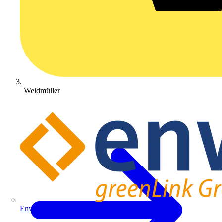
Weidmüller
Enwitec