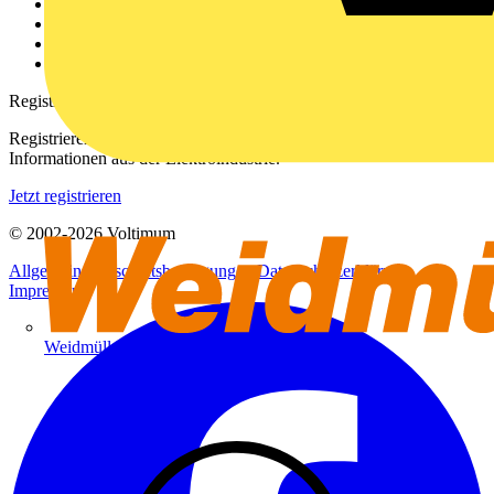
Kontakt
Downloadbereich (PDFs)
Häufig gestellte Fragen
voltimum.com
Registrierung
Registrieren Sie sich kostenlos und erhalten Sie stets aktuelle
Informationen aus der Elektroindustrie.
Jetzt registrieren
© 2002-
2026
Voltimum
Allgemeine Geschäftsbedingungen
Datenschutzerklärung
Impressum
Weidmüller