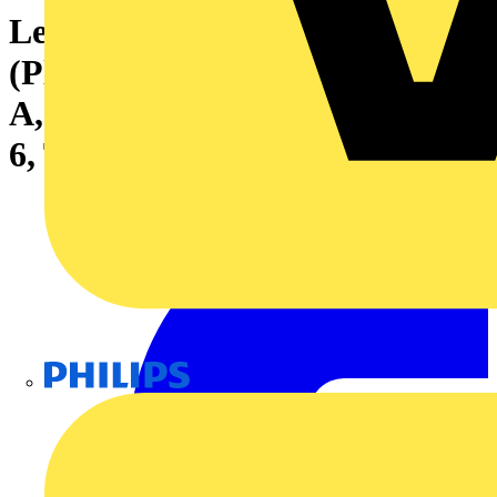
Leiterplattensteckverbinder
(Platinenanschluss), 320 V, 10
A, Raster in mm: 5.08, Polzahl:
6, THT-Lötanschluss, Box
Philips