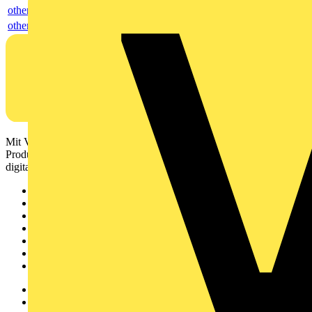
others
others
Mit Voltimum erhalten Elektrofachkräfte Zugang zu Branchennews,
Produktinformationen, Schulungen und Tools – alles auf einer
digitalen Plattform und Community.
Sitemap
Startseite
News
Akademie
Produktsuche
Partner
Voltimum+
Weitere Links
Über uns