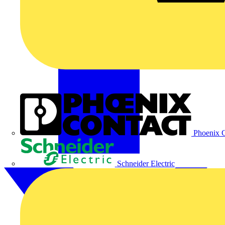
Phoenix C
Schneider Electric