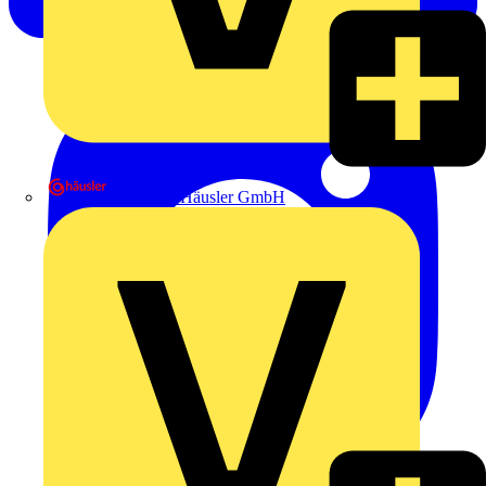
Heinrich Häusler GmbH