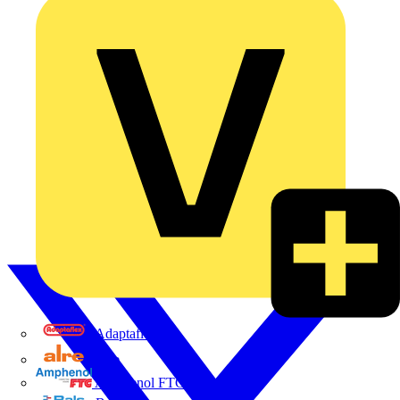
Adaptaflex
Alre
Amphenol FTG