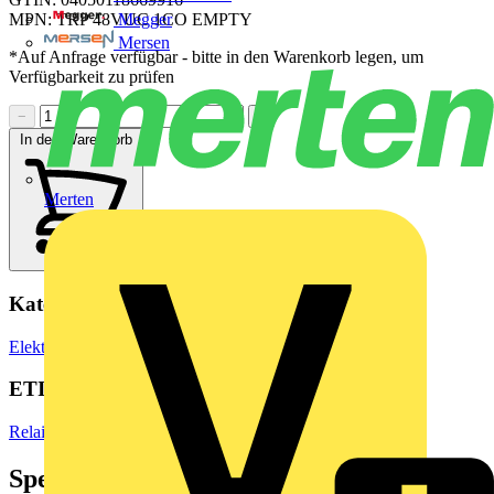
Megger
MPN: TRP 48VUC 1CO EMPTY
Mersen
*Auf Anfrage verfügbar - bitte in den Warenkorb legen, um
Verfügbarkeit zu prüfen
−
+
In den Warenkorb
Merten
Kategorien
Elektronische Bauteile
Relais
ETIM Group
Relais
Spezifikationen