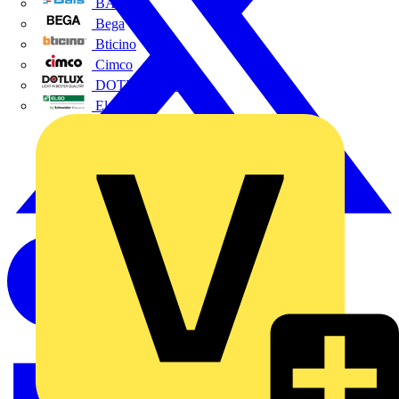
BALS
Bega
Bticino
Cimco
DOTLUX GmbH
Elso