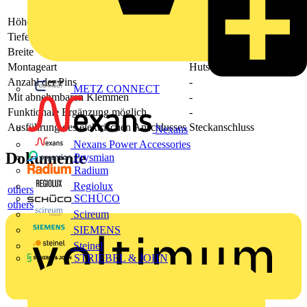
Höhe
89.4
Tiefe
87.8
Breite
6.4
Montageart
Hutschiene TH35
Anzahl der Pins
-
METZ CONNECT
Mit abnehmbaren Klemmen
-
Funktionale Ergänzung möglich
-
Ausführung des elektrischen Anschlusses
Steckanschluss
Nexans
Nexans Power Accessories
Dokumente
Prysmian
Radium
Regiolux
others
SCHÜCO
others
Scireum
SIEMENS
Steinel
STRIEBEL & JOHN