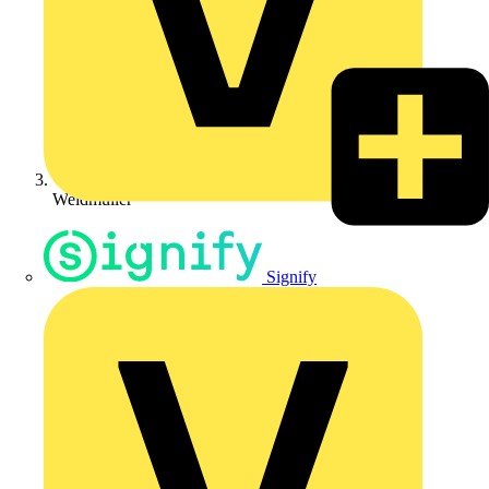
Weidmüller
Signify