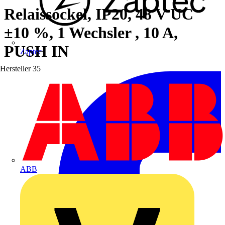
Relaissockel, IP20, 48 V UC
±10 %, 1 Wechsler , 10 A,
PUSH IN
Zaptec
Hersteller
35
ABB