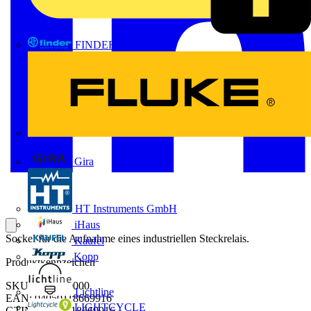
FINDER
FLUKE
Gira
HT Instruments GmbH
iHaus
Sockel für die Aufnahme eines industriellen Steckrelais.
Kaufel
Kopp
Produktkennzeichen
SKU: 2618920000
Lichtline
EAN: 04050118669916
LIGHTCYCLE
GTIN: 04050118669916