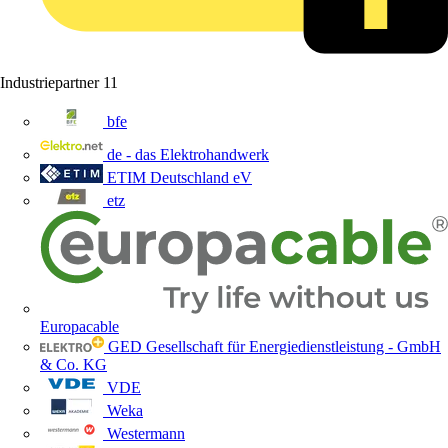
Industriepartner
11
bfe
de - das Elektrohandwerk
ETIM Deutschland eV
etz
Europacable
GED Gesellschaft für Energiedienstleistung - GmbH
& Co. KG
VDE
Weka
Westermann