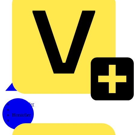
Weidmüller
Zaptec
Hersteller
ABB