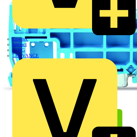
Enwitec
Interact
JUNG
LEDVANCE