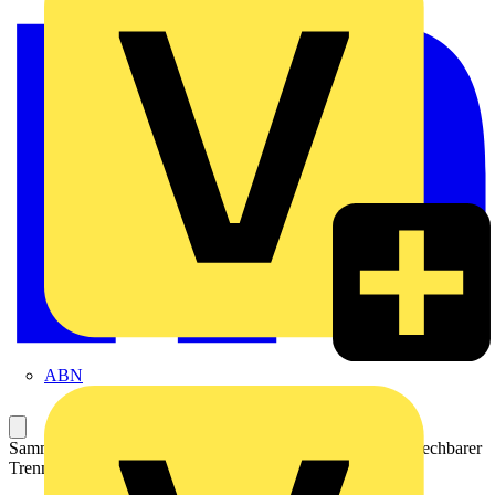
ABN
Sammelschienenträger; mit Endklammerfunktion und ausbrechbarer
Trennplatte; auf TS 35 aufrastbar; 7,5 mm dick; blau