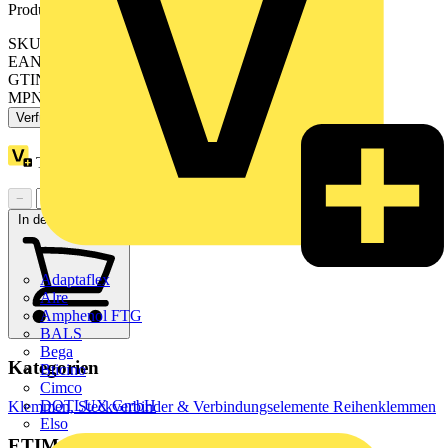
Produktkennzeichen
SKU: 2009-305
EAN: 4044918970020
GTIN: 4044918970020
MPN: 2009-305
Verfügbar: 4 Händler
Treuepunkte:
2
−
+
In den Warenkorb
Adaptaflex
Alre
Amphenol FTG
BALS
Bega
Kategorien
Bticino
Cimco
DOTLUX GmbH
Klemmen, Steckverbinder & Verbindungselemente
Reihenklemmen
Elso
ETIM Group