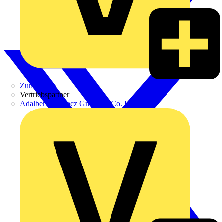
Zumtobel
Vertriebspartner
Adalbert Zajadacz GmbH & Co. KG