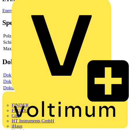
Energieverteilsysteme/Schaltanlagen
Spezifikationen
Polzahl
1
Schienenabstand
-
Max. Bemessungsstrom
-
Dokumente
Dokument
Dokument
Dokument
FINDER
FLUKE
Gira
HT Instruments GmbH
iHaus