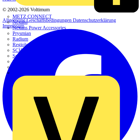
© 2002-
2026
Voltimum
METZ CONNECT
Allgemeine Geschäftsbedingungen
Datenschutzerklärung
Nexans
Impressum
Nexans Power Accessories
Prysmian
Radium
Regiolux
SCHÜCO
Scireum
SIEMENS
Steinel
STRIEBEL & JOHN