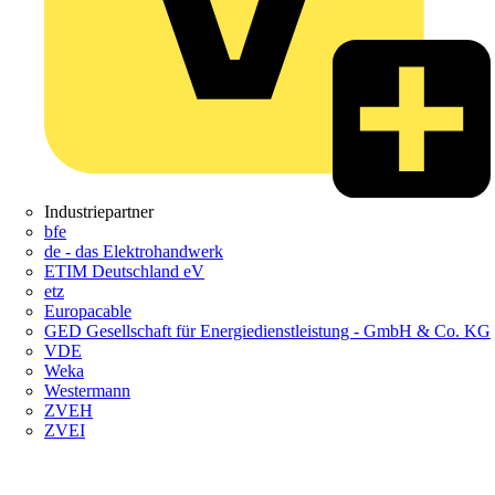
Industriepartner
bfe
de - das Elektrohandwerk
ETIM Deutschland eV
etz
Europacable
GED Gesellschaft für Energiedienstleistung - GmbH & Co. KG
VDE
Weka
Westermann
ZVEH
ZVEI