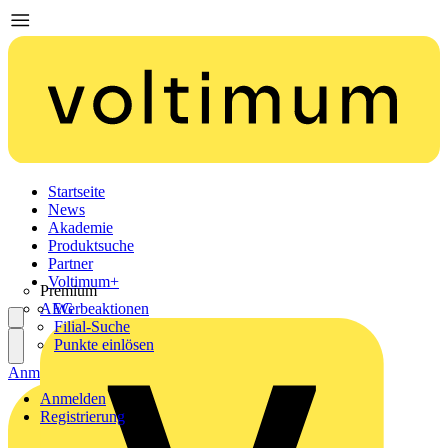
Startseite
News
Akademie
Produktsuche
Partner
Voltimum+
Premium
AEG
Werbeaktionen
Filial-Suche
Punkte einlösen
Anmelden
Registrierung
Anmelden
Registrierung