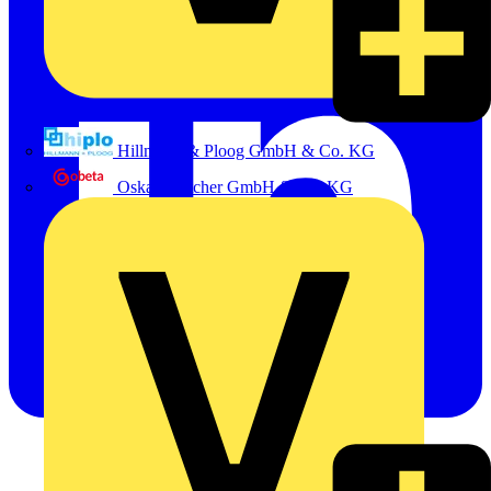
Hillmann & Ploog GmbH & Co. KG
Oskar Böttcher GmbH & Co. KG