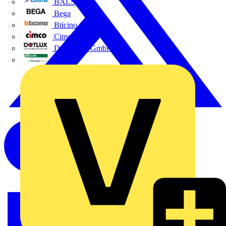
BALS
Bega
Bticino
Cimco
DOTLUX GmbH
Elso