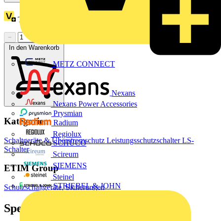
Treuepunkte:
20
−
+
In den Warenkorb
METZ CONNECT
Nexans
Nexans Power Accessories
Prysmian
Kategorien
Radium
Regiolux
Schaltgeräte & Überstromschutz
Leistungsschutzschalter
LS-
SCHÜCO
Schalter
Scireum
SIEMENS
ETIM Group
Steinel
STRIEBEL & JOHN
Schutzschaltgeräte, Sicherungen
Spezifikationen