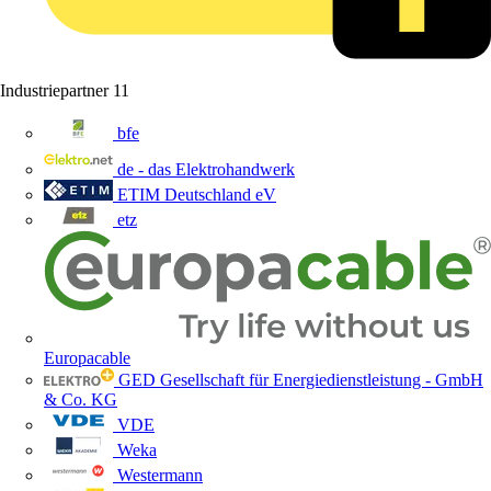
Industriepartner
11
bfe
de - das Elektrohandwerk
ETIM Deutschland eV
etz
Europacable
GED Gesellschaft für Energiedienstleistung - GmbH
& Co. KG
VDE
Weka
Westermann