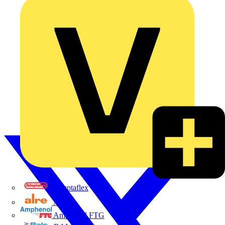
Adaptaflex
Alre
Amphenol FTG