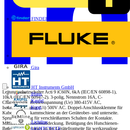
FINDER
FLUKE
Gira
HT Instruments GmbH
Leitungsschutzschalter Acti 9 iC60N, 6kA (IEC/EN 60898-1),
iHaus
10kA (IEC/EN 60947-2). 3-polig, Nennstrom 16A, C-
Kaufel
Charakteristik, Betriebsspannung (Ue) 380-415V AC,
Kopp
Isolationsspannung (Ui) 500V AC. Doppel-Anschlussklemme für
Kabel und Stiftkammschiene an der Geräteober- und unterseite.
Sprungschaltung für verschleißarmes Schalten der Kontakte.
Lichtline
Mitfahrende Isolationsabdeckung. Betätigung des Hutschienen-
LIGHTCYCLE
Befestigungselements an der Gerätefrontseite für werkzeuglose