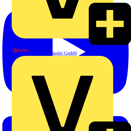
Heinrich Häusler GmbH