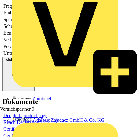
Frequenz
50 - 60
Einbautiefe
44.5
Spannungsart
AC/DC
Schutzart (IP)
IP20
Bemessungsstrom
16
Verlustleistung
2.4
Polzahl (gesamt)
3
Unterputzmontage
Nein
Mehr anzeigen
Zumtobel
Dokumente
Vertriebspartner
9
Deeplink product page
Adalbert Zajadacz GmbH & Co. KG
Reach Declaration URL
Certificate
Certificate