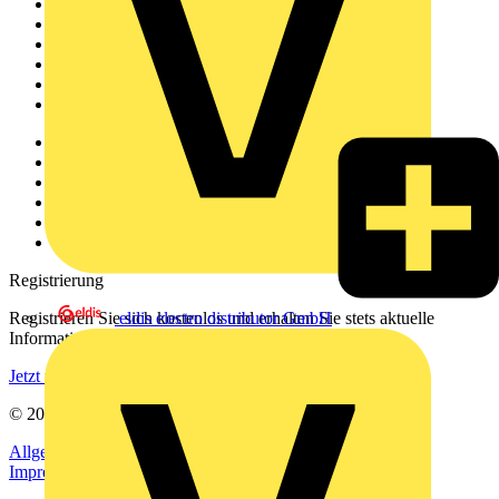
Startseite
News
Akademie
Produktsuche
Partner
Voltimum+
Weitere Links
Über uns
Kontakt
Downloadbereich (PDFs)
Häufig gestellte Fragen
voltimum.com
Registrierung
Registrieren Sie sich kostenlos und erhalten Sie stets aktuelle
eldis electro distributor GmbH
Informationen aus der Elektroindustrie.
Jetzt registrieren
© 2002-
2026
Voltimum
Allgemeine Geschäftsbedingungen
Datenschutzerklärung
Impressum