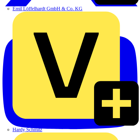
Emil Löffelhardt GmbH & Co. KG
Hardy Schmitz