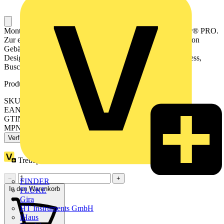
Montageadapter für Bewegungsmelder. Für Busch-Wächter® PRO.
Zur einfachen Montage und Befestigung auf Außenecken von
Gebäuden. Für Leitungsführung Aufputz oder Unterputz.
Designlinie: PRO Produktreihe: Busch-free@home® wireless,
Busch-free@home®, KNX
Produktkennzeichen
SKU: 2CKA006800A3089
EAN: 4011395319499
GTIN: 4011395319499
MPN: 6851/EA-135
Verfügbar: 3 Händler
Treuepunkte:
1
−
+
FINDER
In den Warenkorb
FLUKE
Gira
HT Instruments GmbH
iHaus