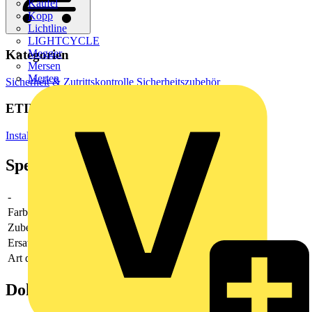
Kaufel
Kopp
Lichtline
LIGHTCYCLE
Kategorien
Megger
Mersen
Merten
Sicherheit & Zutrittskontrolle
Sicherheitszubehör
ETIM Group
Installationsschalterprogramme/Steckvorrichtungen
Spezifikationen
-
-
Farbe
-
Zubehör
-
Ersatzteil
Nein
Art des Zubehörs/Ersatzteils
sonstige
Dokumente