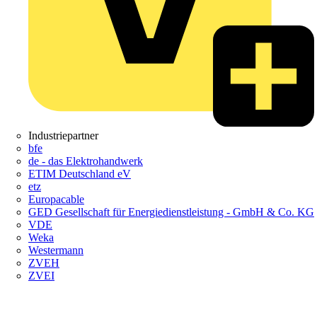
Industriepartner
bfe
de - das Elektrohandwerk
ETIM Deutschland eV
etz
Europacable
GED Gesellschaft für Energiedienstleistung - GmbH & Co. KG
VDE
Weka
Westermann
ZVEH
ZVEI