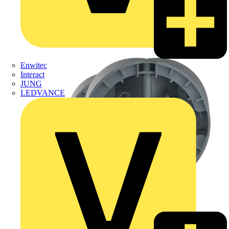
Enwitec
Interact
JUNG
LEDVANCE