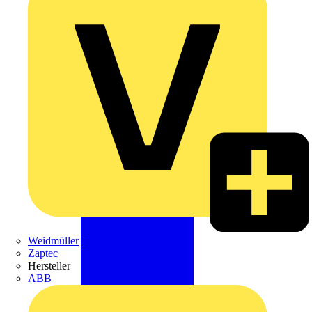
Weidmüller
Zaptec
Hersteller
ABB