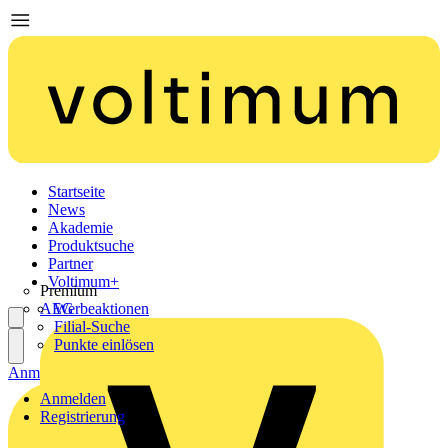
Startseite
News
Akademie
Produktsuche
Partner
Voltimum+
Premium
AEG
Werbeaktionen
Filial-Suche
Punkte einlösen
Anmelden
Registrierung
Anmelden
Registrierung