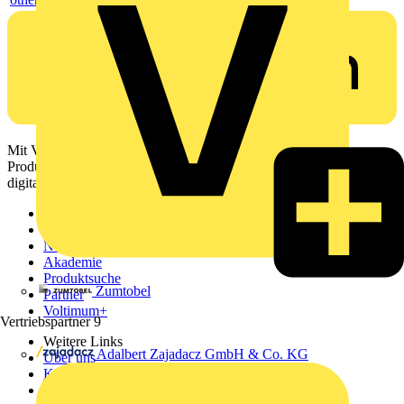
Mit Voltimum erhalten Elektrofachkräfte Zugang zu Branchennews,
Produktinformationen, Schulungen und Tools – alles auf einer
digitalen Plattform und Community.
Sitemap
Startseite
News
Akademie
Produktsuche
Zumtobel
Partner
Voltimum+
Vertriebspartner
9
Weitere Links
Adalbert Zajadacz GmbH & Co. KG
Über uns
Kontakt
Downloadbereich (PDFs)