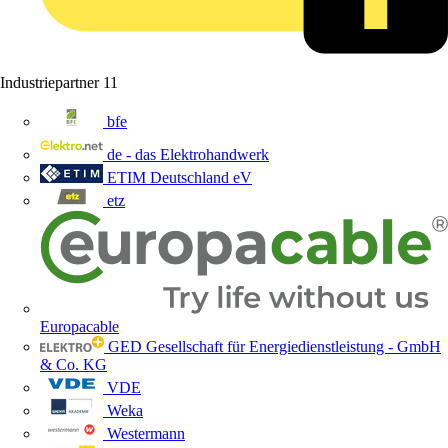
Industriepartner
11
bfe
de - das Elektrohandwerk
ETIM Deutschland eV
etz
Europacable
GED Gesellschaft für Energiedienstleistung - GmbH
& Co. KG
VDE
Weka
Westermann