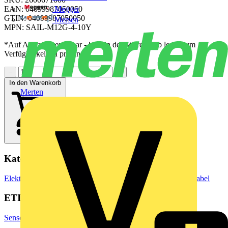
Megger
EAN: 04099987050050
GTIN: 04099987050050
Mersen
MPN: SAIL-M12G-4-10Y
*Auf Anfrage verfügbar - bitte in den Warenkorb legen, um
Verfügbarkeit zu prüfen
−
+
In den Warenkorb
Merten
Kategorien
Elektrokabel & Leitungen
Installationsleitungen & Energiekabel
ETIM Group
Sensoren