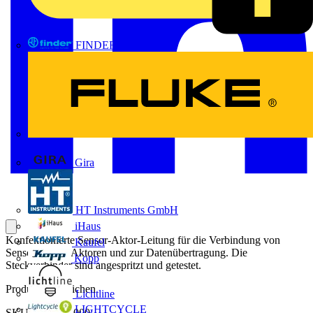
FINDER
FLUKE
Gira
HT Instruments GmbH
iHaus
Konfektionierte Sensor-Aktor-Leitung für die Verbindung von
Kaufel
Sensoren oder Aktoren und zur Datenübertragung. Die
Kopp
Steckverbinder sind angespritzt und getestet.
Produktkennzeichen
Lichtline
LIGHTCYCLE
SKU: 2600671000