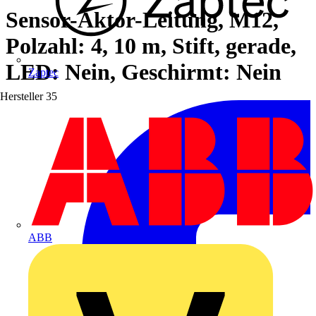
Sensor-Aktor-Leitung, M12,
Polzahl: 4, 10 m, Stift, gerade,
LED: Nein, Geschirmt: Nein
Zaptec
Hersteller
35
ABB