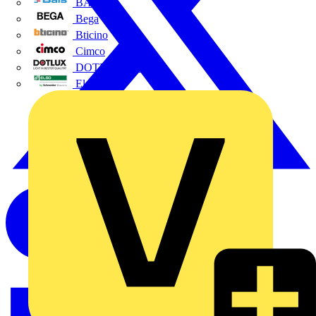
BALS
Bega
Bticino
Cimco
DOTLUX GmbH
Elso