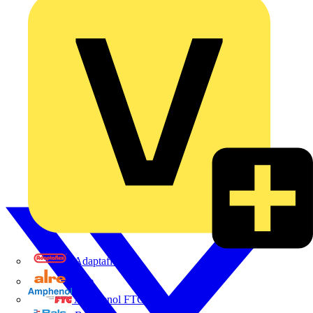
Adaptaflex
Alre
Amphenol FTG