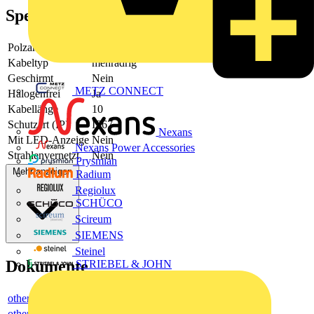
Spezifikationen
Polzahl
4
Kabeltyp
mehradrig
Geschirmt
Nein
METZ CONNECT
Halogenfrei
Ja
Kabellänge
10
Schutzart (IP)
IP67
Nexans
Mit LED-Anzeige
Nein
Nexans Power Accessories
Strahlenvernetzt
Nein
Prysmian
Mehr anzeigen
Radium
Regiolux
SCHÜCO
Scireum
SIEMENS
Steinel
Dokumente
STRIEBEL & JOHN
others
others