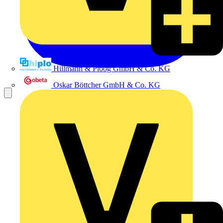
Hillmann & Ploog GmbH & Co. KG
Oskar Böttcher GmbH & Co. KG