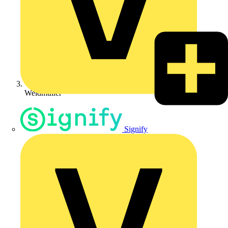
Weidmüller
Signify