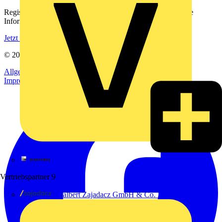
Registrieren Sie sich kostenlos und erhalten Sie stets aktuelle
Informationen aus der Elektroindustrie.
Jetzt registrieren
© 2002-
2026
Voltimum
Allgemeine Geschäftsbedingungen
Datenschutzerklärung
Impressum
Zumtobel
Vertriebspartner
9
Adalbert Zajadacz GmbH & Co. KG