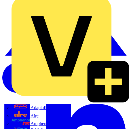
Adaptaflex
Alre
Amphenol FTG