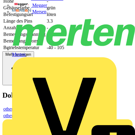
Höhe
-
Megger
Gehäusefarbe
grün
Mersen
Befestigungsart
löten
Länge des Pins
3.3
Anzahl der Etagen
-
Bemessungsspannung
400
Bemessungsstrom In
-
Betriebstemperatur
-40 - 105
Merten
Mehr anzeigen
Dokumente
others
others