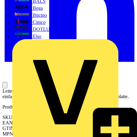
BALS
Bega
Bticino
Cimco
DOTLUX GmbH
Elso
Leiterplattenklemme (Printklemme, Platinenklemme) für die
einfache und sichere Datenübertragung direkt auf die Leiterplatte.
Produktkennzeichen
SKU: 2651660000
EAN: 04050118635317
GTIN: 04050118635317
MPN: TSS 5.08/16/135 3.3SN GN BX