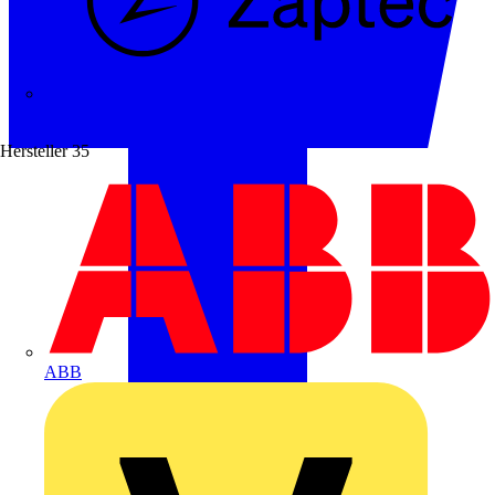
Zaptec
Hersteller
35
ABB