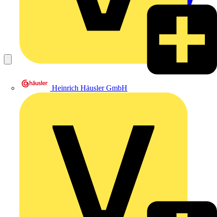
Heinrich Häusler GmbH