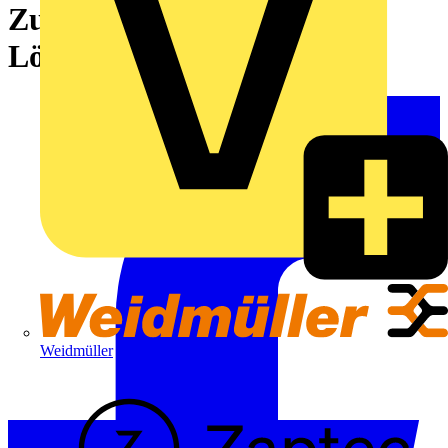
Zugbügelanschluss, THT-
Lötanschluss, 135°, Box
Weidmüller