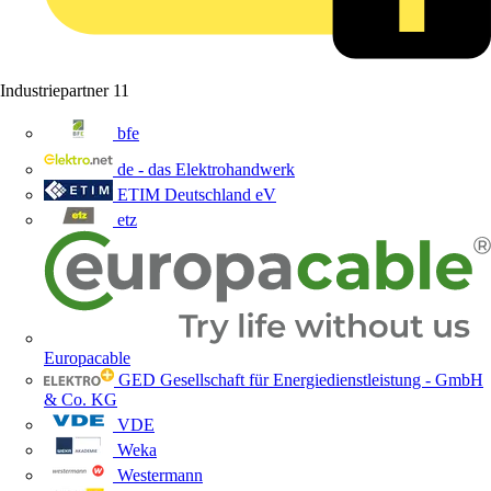
Industriepartner
11
bfe
de - das Elektrohandwerk
ETIM Deutschland eV
etz
Europacable
GED Gesellschaft für Energiedienstleistung - GmbH
& Co. KG
VDE
Weka
Westermann