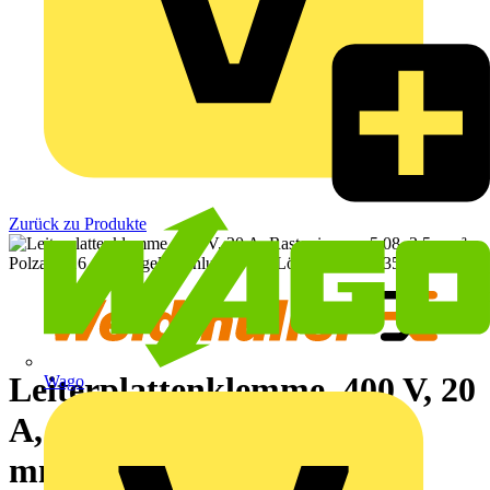
Zurück zu Produkte
Leiterplattenklemme, 400 V, 20
Wago
A, Raster in mm: 5.08, 2.5
mm², Polzahl: 16,