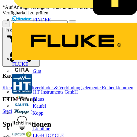
*Auf Anfrage verfügbar - bitte in den Warenkorb legen, um
Verfügbarkeit zu prüfen
FINDER
−
+
In den Warenkorb
FLUKE
Gira
Kategorien
Klemmen, Steckverbinder & Verbindungselemente
Reihenklemmen
HT Instruments GmbH
ETIM Group
iHaus
Kaufel
Steckverbinder
Kopp
Spezifikationen
Lichtline
LIGHTCYCLE