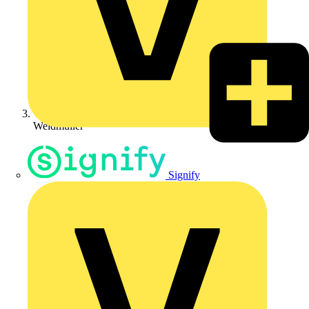
Weidmüller
Signify