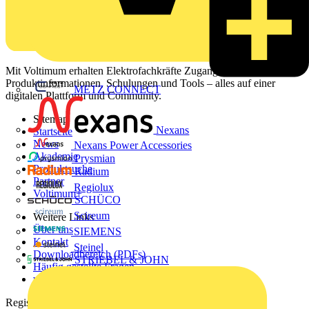
Mit Voltimum erhalten Elektrofachkräfte Zugang zu Branchennews,
Produktinformationen, Schulungen und Tools – alles auf einer
METZ CONNECT
digitalen Plattform und Community.
Sitemap
Nexans
Startseite
News
Nexans Power Accessories
Akademie
Prysmian
Produktsuche
Radium
Partner
Regiolux
Voltimum+
SCHÜCO
Scireum
Weitere Links
Über uns
SIEMENS
Kontakt
Steinel
Downloadbereich (PDFs)
STRIEBEL & JOHN
Häufig gestellte Fragen
voltimum.com
Registrierung