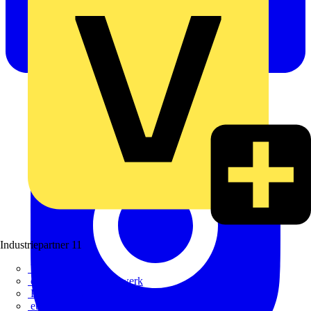
Industriepartner
11
bfe
de - das Elektrohandwerk
ETIM Deutschland eV
etz