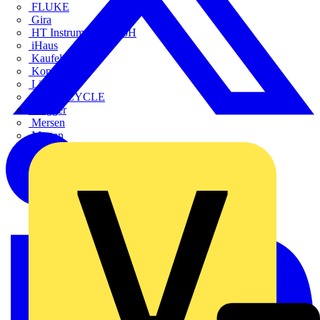
FLUKE
Gira
HT Instruments GmbH
iHaus
Kaufel
Kopp
Lichtline
LIGHTCYCLE
Megger
Mersen
Merten