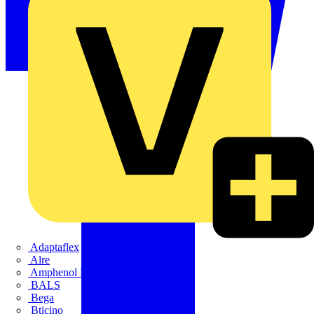
Adaptaflex
Alre
Amphenol FTG
BALS
Bega
Bticino