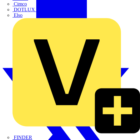
Cimco
DOTLUX GmbH
Elso
FINDER