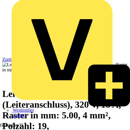
Zurück zu Produkte
Leiterplattensteckverbinder
(Leiteranschluss), 320 V, 18 A,
Weidmüller
Raster in mm: 5.00, 4 mm²,
Zaptec
Polzahl: 19,
Hersteller
35