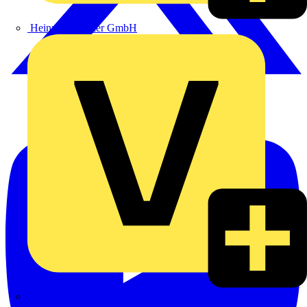
Heinrich Häusler GmbH
Hillmann & Ploog GmbH & Co. KG