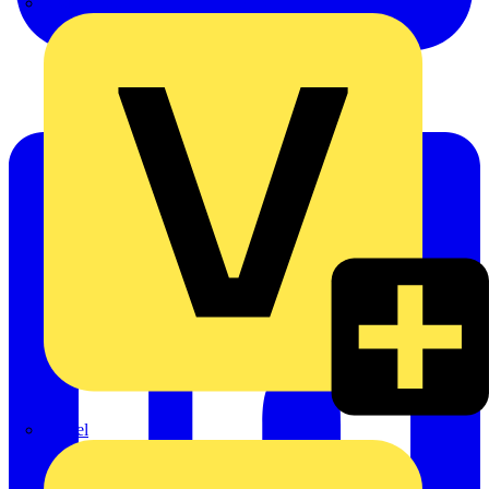
Oskar Böttcher GmbH & Co. KG
Rexel