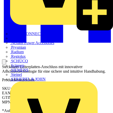
METZ CONNECT
Nexans
Nexans Power Accessories
Prysmian
Radium
Regiolux
SCHÜCO
Scireum
Steckbarer Leiterplatten-Anschluss mit innovativer
SIEMENS
Anschlusstechnologie für eine sichere und intuitive Handhabung.
Steinel
STRIEBEL & JOHN
Produktkennzeichen
SKU: 2643970000
EAN: 04050118643008
GTIN: 04050118643008
MPN: CPS 5.00/19/90 SN GN BX
*Auf Anfrage verfügbar - bitte in den Warenkorb legen, um