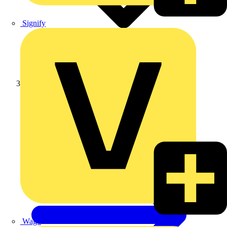
Signify
Weidmüller
Wago