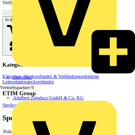
Verfügbarkeit zu prüfen
−
+
In den Warenkorb
Kategorien
Klemmen, Steckverbinder & Verbindungselemente
Zumtobel
Leiterplattensteckverbinder
Vertriebspartner
9
ETIM Group
Adalbert Zajadacz GmbH & Co. KG
Steckverbinder
Spezifikationen
Polzahl
19