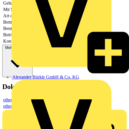
Gehäusefarbe
grün
Mit Schutzleiter
-
Art der Verbindung
flexibler Leiterplattenverbinder
Bemessungsspannung
320
Bemessungsstrom In
-
Betriebstemperatur
-40 - 105
Kontaktausführung
Buchse
Mehr anzeigen
Alexander Bürkle GmbH & Co. KG
Dokumente
others
others