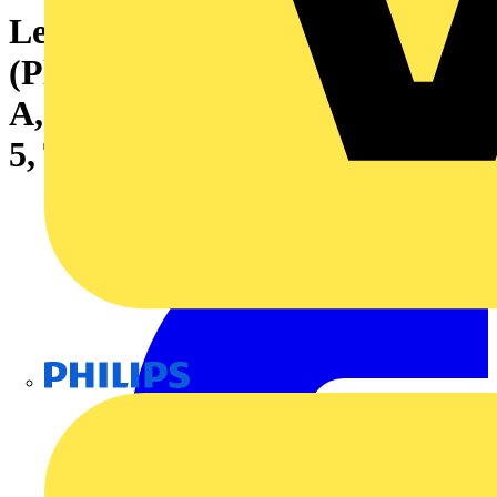
Leiterplattensteckverbinder
(Platinenanschluss), 320 V, 15
A, Raster in mm: 5.08, Polzahl:
5, THT-Lötanschluss, Box
Philips