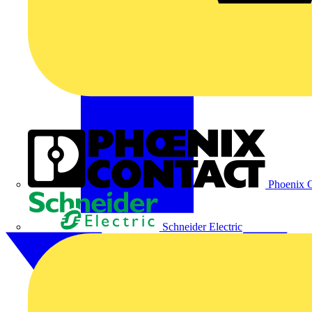
Phoenix C
Schneider Electric