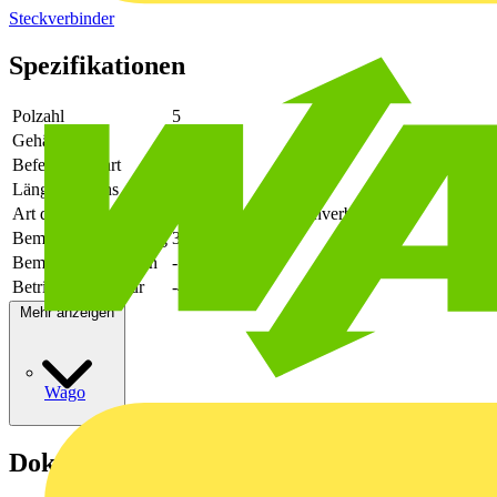
Steckverbinder
Spezifikationen
Polzahl
5
Gehäusefarbe
grün
Befestigungsart
löten
Länge des Pins
3.9
Art der Verbindung
flexibler Leiterplattenverbinder
Bemessungsspannung
320
Bemessungsstrom In
-
Betriebstemperatur
-40 - 105
Mehr anzeigen
Wago
Dokumente