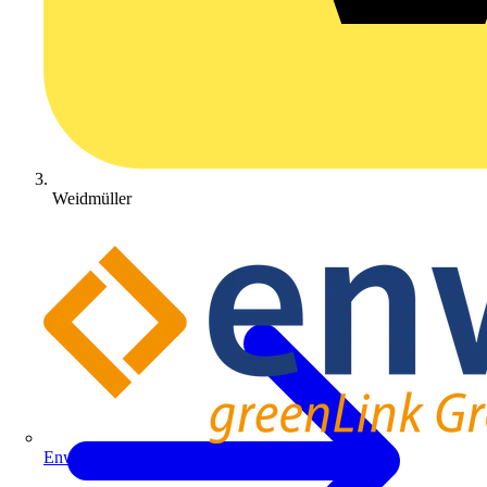
Weidmüller
Enwitec