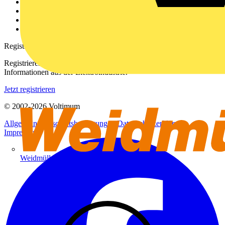
Kontakt
Downloadbereich (PDFs)
Häufig gestellte Fragen
voltimum.com
Registrierung
Registrieren Sie sich kostenlos und erhalten Sie stets aktuelle
Informationen aus der Elektroindustrie.
Jetzt registrieren
© 2002-
2026
Voltimum
Allgemeine Geschäftsbedingungen
Datenschutzerklärung
Impressum
Weidmüller