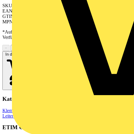
SKU: 2648430000
EAN: 04050118638547
GTIN: 04050118638547
MPN: CH 5.08/05/90F 3.9SN GN BX
*Auf Anfrage verfügbar - bitte in den Warenkorb legen, um
Verfügbarkeit zu prüfen
−
+
In den Warenkorb
Kategorien
Klemmen, Steckverbinder & Verbindungselemente
Leiterplattensteckverbinder
ETIM Group