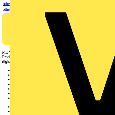
others
others
Mit Voltimum erhalten Elektrofachkräfte Zugang zu Branchennews,
Produktinformationen, Schulungen und Tools – alles auf einer
digitalen Plattform und Community.
Sitemap
Startseite
News
Akademie
Produktsuche
Partner
Voltimum+
Weitere Links
Über uns