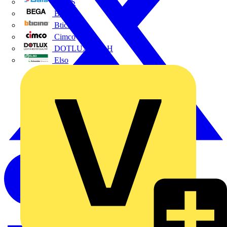
BALS
Bega
Bticino
Cimco
DOTLUX GmbH
Elso