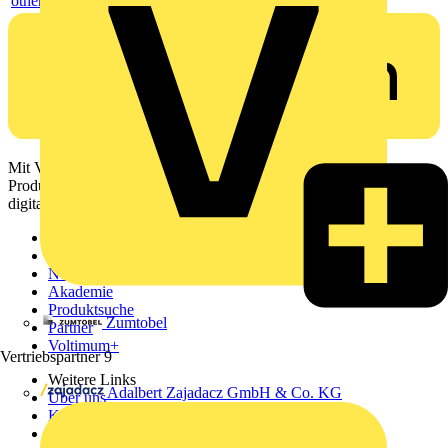
others
Mit Voltimum erhalten Elektrofachkräfte Zugang zu Branchennews,
Produktinformationen, Schulungen und Tools – alles auf einer
digitalen Plattform und Community.
Sitemap
Startseite
News
Akademie
Produktsuche
Zumtobel
Partner
Voltimum+
Vertriebspartner
9
Weitere Links
Adalbert Zajadacz GmbH & Co. KG
Über uns
Kontakt
Downloadbereich (PDFs)