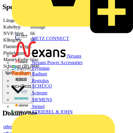
Spezifikationen
Länge
5
Kabeltyp
sonstige
NVP-Wert
66
METZ CONNECT
Kategorie
5E
Flammwidrig
-
Pinbelegung
-
Nexans
Mantel-Farbe
blau
Nexans Power Accessories
Schutzart (IP)
IP00
Prysmian
Mehr anzeigen
Radium
Regiolux
SCHÜCO
Scireum
SIEMENS
Steinel
Dokumente
STRIEBEL & JOHN
others