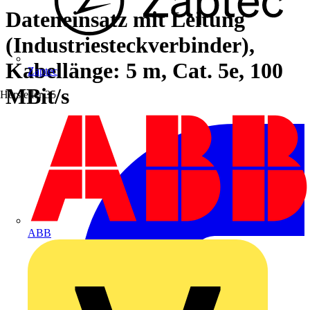
Dateneinsatz mit Leitung
(Industriesteckverbinder),
Kabellänge: 5 m, Cat. 5e, 100
Zaptec
MBit/s
Hersteller
35
ABB