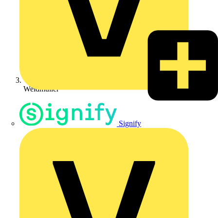
Weidmüller
Signify