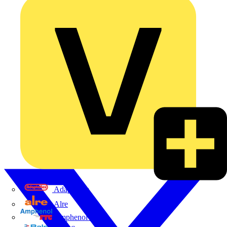
Adaptaflex
Alre
Amphenol FTG