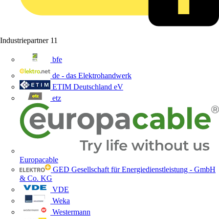
Industriepartner
11
bfe
de - das Elektrohandwerk
ETIM Deutschland eV
etz
Europacable
GED Gesellschaft für Energiedienstleistung - GmbH
& Co. KG
VDE
Weka
Westermann