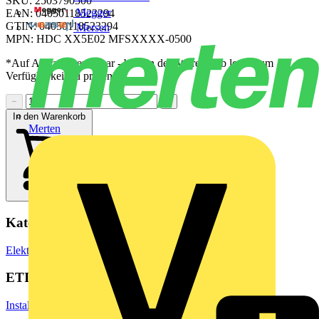
SKU: 2503790500
Megger
EAN: 04050118523294
GTIN: 04050118523294
Mersen
MPN: HDC XX5E02 MFSXXXX-0500
*Auf Anfrage verfügbar - bitte in den Warenkorb legen, um
Verfügbarkeit zu prüfen
−
+
In den Warenkorb
Merten
Kategorien
Elektrokabel & Leitungen
Daten- & Kommunikationskabel
ETIM Group
Installationsmaterial Kommunikationsnetze DNT/FNT