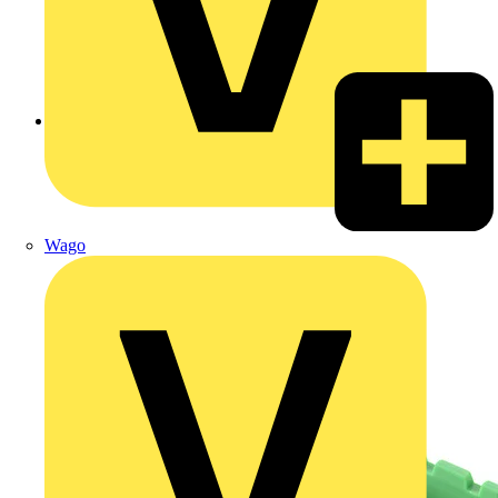
Zurück zu Produkte
Wago