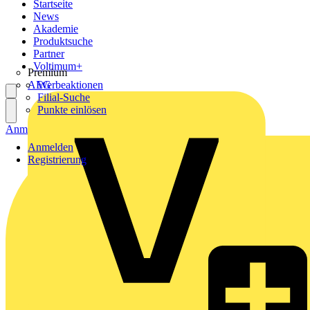
Startseite
News
Akademie
Produktsuche
Partner
Voltimum+
Premium
AEG
Werbeaktionen
Filial-Suche
Punkte einlösen
Anmelden
Registrierung
Anmelden
Registrierung