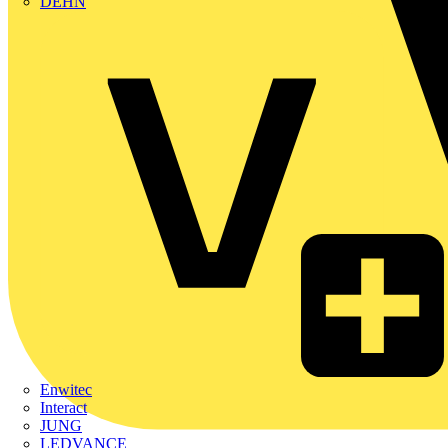
DEHN
Enwitec
Interact
JUNG
LEDVANCE