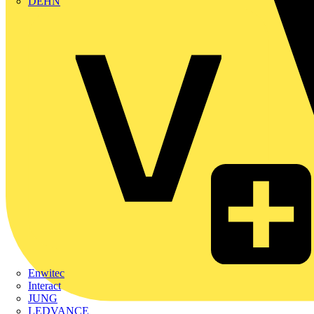
DEHN
Enwitec
Interact
JUNG
LEDVANCE