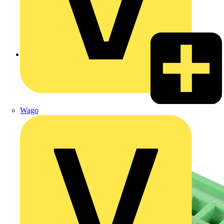
Zurück zu Produkte
Wago