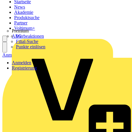
Startseite
News
Akademie
Produktsuche
Partner
Voltimum+
Premium
AEG
Werbeaktionen
Filial-Suche
Punkte einlösen
Anmelden
Registrierung
Anmelden
Registrierung