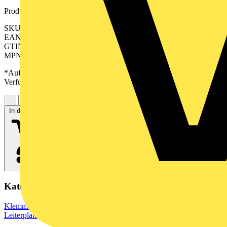
Produktkennzeichen
SKU: 2558640000
EAN: 04050118669565
GTIN: 04050118669565
MPN: B2CF 3.50/42/180LR SN OR BX
*Auf Anfrage verfügbar - bitte in den Warenkorb legen, um
Verfügbarkeit zu prüfen
−
+
In den Warenkorb
Kategorien
Klemmen, Steckverbinder & Verbindungselemente
Leiterplattensteckverbinder