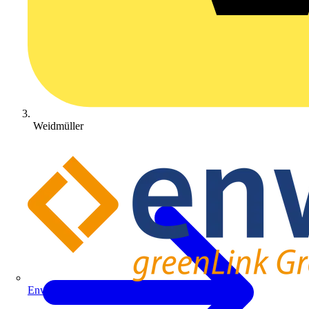
Weidmüller
Enwitec