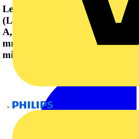
Leiterplattensteckverbinder
(Leiteranschluss), 160 V, 13.4
A, Raster in mm: 3.50, 1.5
mm², Polzahl: 42, PUSH IN
mit Betätigungselement, Box
Philips