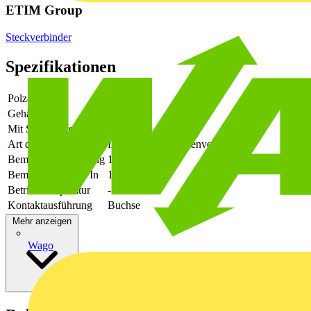
ETIM Group
Steckverbinder
Spezifikationen
Polzahl
42
Gehäusefarbe
orange
Mit Schutzleiter
Nein
Art der Verbindung
flexibler Leiterplattenverbinder
Bemessungsspannung
160
Bemessungsstrom In
12
Betriebstemperatur
-50 - 120
Kontaktausführung
Buchse
Mehr anzeigen
Wago