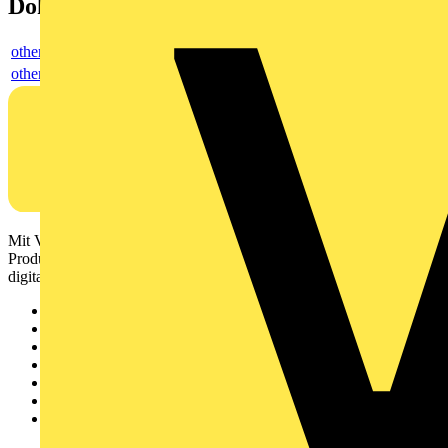
Dokumente
others
others
Mit Voltimum erhalten Elektrofachkräfte Zugang zu Branchennews,
Produktinformationen, Schulungen und Tools – alles auf einer
digitalen Plattform und Community.
Sitemap
Startseite
News
Akademie
Produktsuche
Partner
Voltimum+