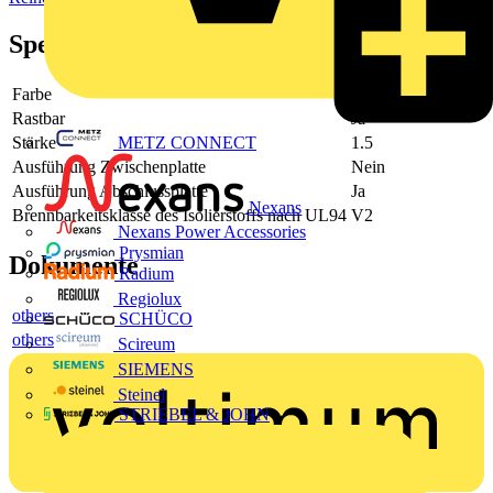
Spezifikationen
Farbe
grau
Rastbar
Ja
METZ CONNECT
Stärke
1.5
Ausführung Zwischenplatte
Nein
Ausführung Abschlussplatte
Ja
Nexans
Brennbarkeitsklasse des Isolierstoffs nach UL94
V2
Nexans Power Accessories
Prysmian
Dokumente
Radium
Regiolux
others
SCHÜCO
others
Scireum
SIEMENS
Steinel
STRIEBEL & JOHN