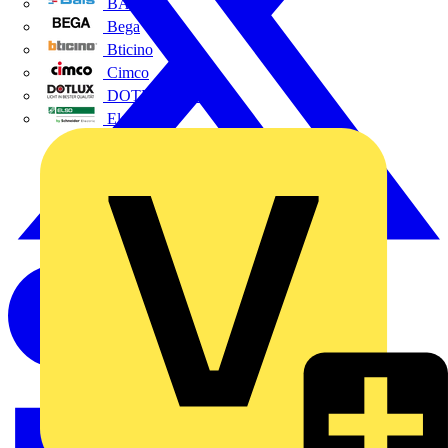
BALS
Bega
Bticino
Cimco
DOTLUX GmbH
Elso