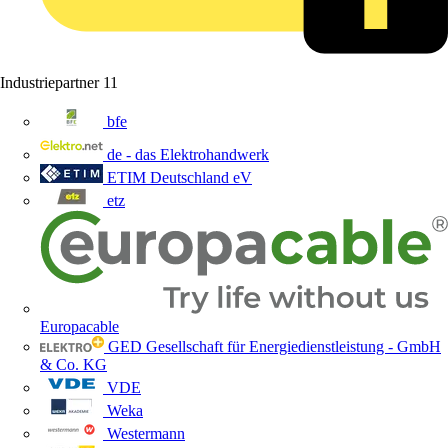
Industriepartner
11
bfe
de - das Elektrohandwerk
ETIM Deutschland eV
etz
Europacable
GED Gesellschaft für Energiedienstleistung - GmbH
& Co. KG
VDE
Weka
Westermann