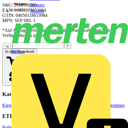
Megger
SKU: 2614990000
EAN: 04050118653984
Mersen
GTIN: 04050118653984
MPN: SEP SRL 3
*Auf Anfrage verfügbar - bitte in den Warenkorb legen, um
Verfügbarkeit zu prüfen
−
+
Merten
In den Warenkorb
Kategorien
Klemmen, Steckverbinder & Verbindungselemente
Reihenklemmen
ETIM Group
Reihenklemmen