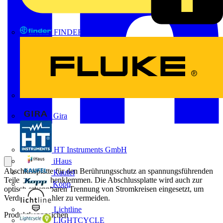
FINDER
FLUKE
Gira
HT Instruments GmbH
iHaus
Abschlussplatte für den Berührungsschutz an spannungsführenden
Kaufel
Teilen von Reihenklemmen. Die Abschlussplatte wird auch zur
Kopp
optisch erkennbaren Trennung von Stromkreisen eingesetzt, um
Verdrahtungsfehler zu vermeiden.
Lichtline
Produktkennzeichen
LIGHTCYCLE