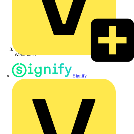
Weidmüller
Signify