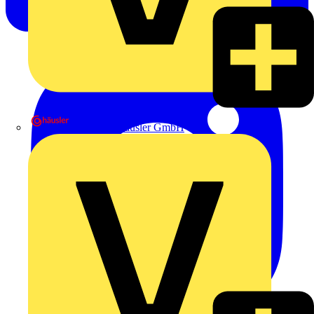
Heinrich Häusler GmbH