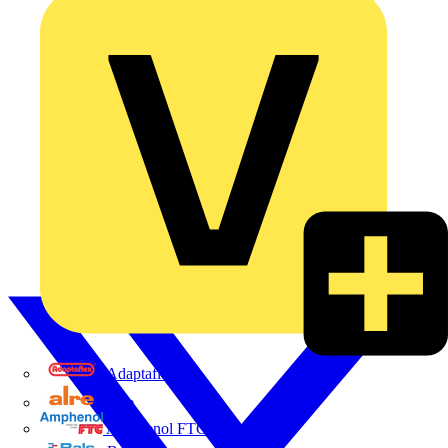
Adaptaflex
Alre
Amphenol FTG