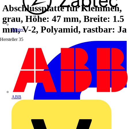
Abschlussplatte für Klemmen,
grau, Höhe: 47 mm, Breite: 1.5
mm, V-2, Polyamid, rastbar: Ja
Zaptec
Hersteller
35
ABB