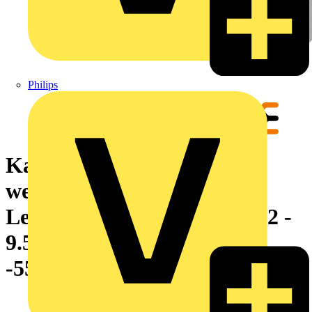
Philips
Kabelmarkierungssystem,
weiß,
Leiteraußendurchmesser:3.2 -
9.5 mm, ohne, Polyolefin,
-55...135 °C