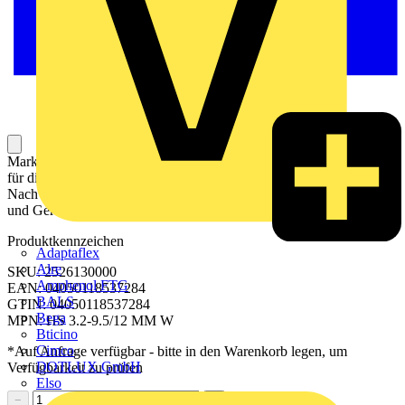
Markierer für Leiter und Kabel sind Kennzeichnungselemente, die
für die eindeutige Kennzeichnung, Organisation und
Nachverfolgbarkeit von elektrischen Leitern und Kabeln in Anlagen
und Geräten verwendet werden.
Produktkennzeichen
Adaptaflex
Alre
SKU: 2526130000
Amphenol FTG
EAN: 04050118537284
BALS
GTIN: 04050118537284
Bega
MPN: HS 3.2-9.5/12 MM W
Bticino
Cimco
*Auf Anfrage verfügbar - bitte in den Warenkorb legen, um
DOTLUX GmbH
Verfügbarkeit zu prüfen
Elso
−
+