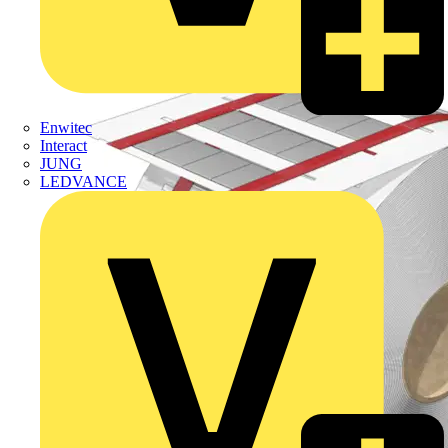
Enwitec
Interact
JUNG
LEDVANCE