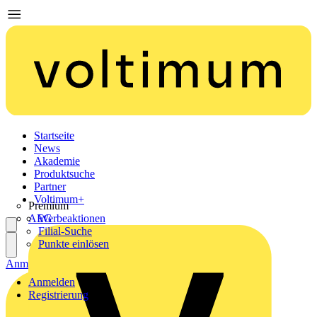
Startseite
News
Akademie
Produktsuche
Partner
Voltimum+
Premium
AEG
Werbeaktionen
Filial-Suche
Punkte einlösen
Anmelden
Registrierung
Anmelden
Registrierung