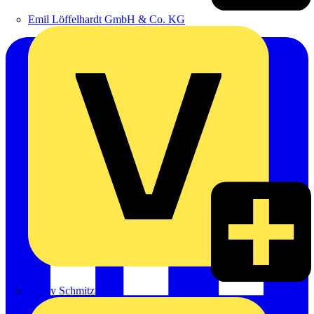
Emil Löffelhardt GmbH & Co. KG
Hardy Schmitz