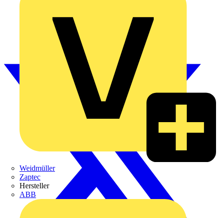
Weidmüller
Zaptec
Hersteller
ABB