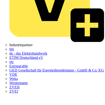
Industriepartner
bfe
de - das Elektrohandwerk
ETIM Deutschland eV
etz
Europacable
GED Gesellschaft für Energiedienstleistung - GmbH & Co. KG
VDE
Weka
Westermann
ZVEH
ZVEI